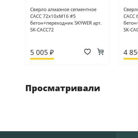
Сверло алмазное сегментное
Сверл
CACC 72х10хM16 #5
CACC 
бетон+переходник SKYWER арт.
бетон
SK-CACC72
SK-CA
5 005 ₽
4 85
Просматривали