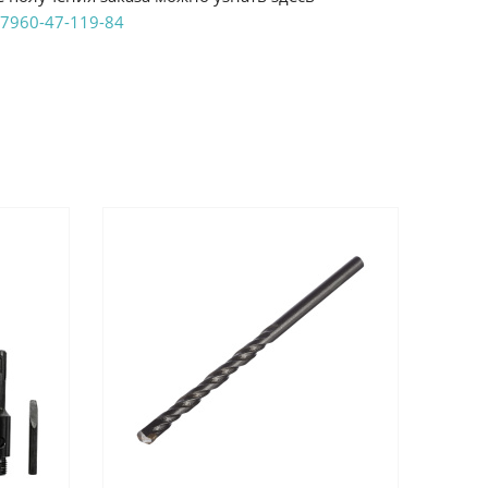
7960-47-119-84
аказ удобным Вам способом:
те ProffЭлектро. Данный вид оплаты ускоряет
чения товара.
аличными при получении в магазинах
енджикский проспект, 6/2 (база КПП)или по
161И.
реводом на расчетный счет при онлайн
можно узнать здесь - "Оплата"