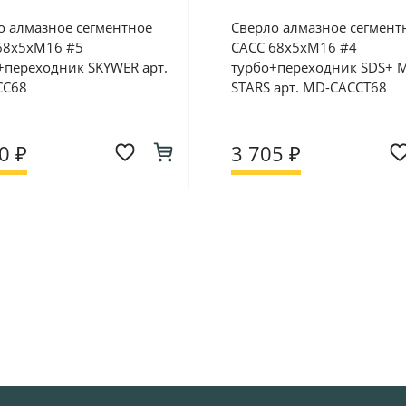
о алмазное сегментное
Сверло алмазное сегмент
68х5хM16 #5
CACC 68х5хM16 #4
+переходник SKYWER арт.
турбо+переходник SDS+ 
CC68
STARS арт. MD-CACCT68
0 ₽
3 705 ₽