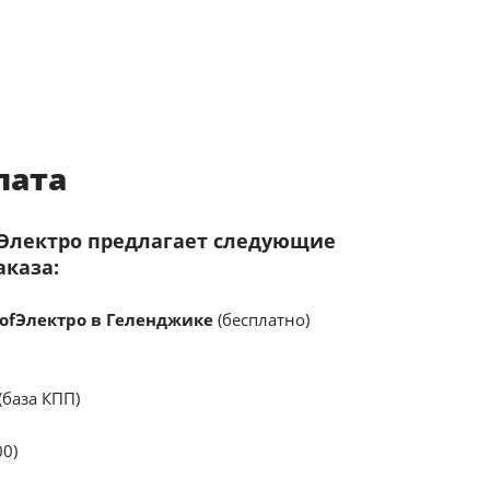
лата
fЭлектро предлагает следующие
аказа:
ofЭлектро в Геленджике
(бесплатно)
(база КПП)
00)