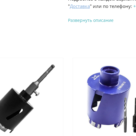
"
Доставка
" или по телефону:
+
Развернуть описание
Вы можете оплатить з
-
Банковской картой на сай
процесс оформления и полу
-
Банковской картой или н
ProffЭлектро по адресу Гел
адресу ул. Новороссийская 
-
Для юридических лиц: пе
оплате заказа на сайте.
Подробнее о способах оплаты 