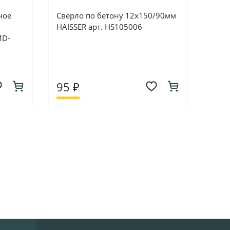
ное
Сверло по бетону 12х150/90мм
HAISSER арт. HS105006
MD-
95 ₽