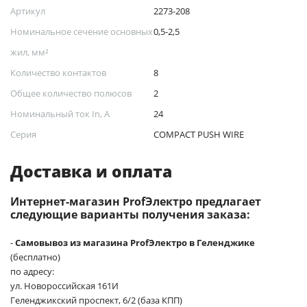
Артикул
2273-208
Номинальное сечение основных
0,5-2,5
жил, мм²
Количество контактов
8
Общее количество полюсов
2
Номинальный ток In, А
24
Серия
COMPACT PUSH WIRE
Доставка и оплата
Интернет-магазин ProfЭлектро предлагает
следующие варианты получения заказа:
-
Самовывоз из магазина ProfЭлектро в Геленджике
(бесплатно)
по адресу:
ул. Новороссийская 161И
Геленджикский проспект, 6/2 (база КПП)