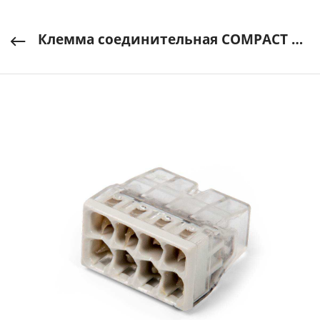
Клемма соединительная COMPACT PUSH WIRE 8х0,5-2,5мм без пасты WAGO арт. 2273-208