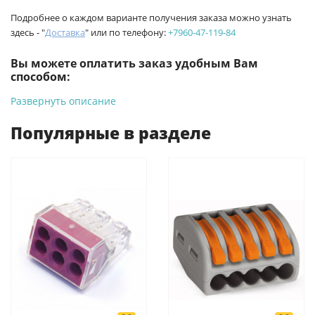
Подробнее о каждом варианте получения заказа можно узнать
здесь - "
Доставка
" или по телефону:
+7960-47-119-84
Вы можете оплатить заказ удобным Вам
способом:
Развернуть описание
-
Банковской картой на сайте ProffЭлектро. Данный вид
оплаты ускоряет процесс оформления и получения товара.
Популярные в разделе
-
Банковской картой или наличными при получении в
магазинах ProffЭлектро по адресу Геленджикский проспект,
6/2 (база КПП)или по адресу ул. Новороссийская 161И.
-
Для юридических лиц: переводом на расчетный счет при
онлайн оплате заказа на сайте.
Подробнее о способах оплаты можно узнать здесь - "Оплата"