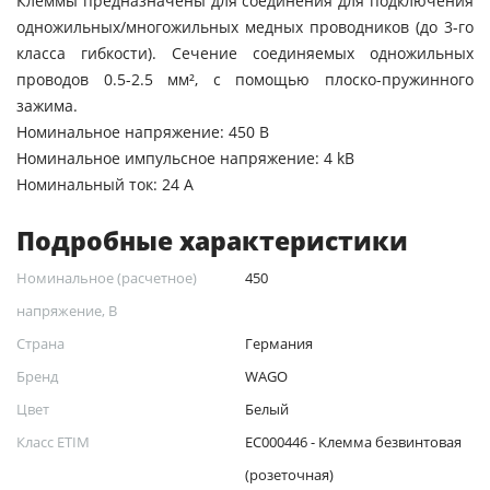
Клеммы предназначены для соединения для подключения
одножильных/многожильных медных проводников (до 3-го
класса гибкости). Сечение соединяемых одножильных
проводов 0.5-2.5 мм², с помощью плоско-пружинного
зажима.
Номинальное напряжение: 450 В
Номинальное импульсное напряжение: 4 kВ
Номинальный ток: 24 А
Подробные характеристики
Номинальное (расчетное)
450
напряжение, В
Страна
Германия
Бренд
WAGO
Цвет
Белый
Класс ETIM
EC000446 - Клемма безвинтовая
(розеточная)