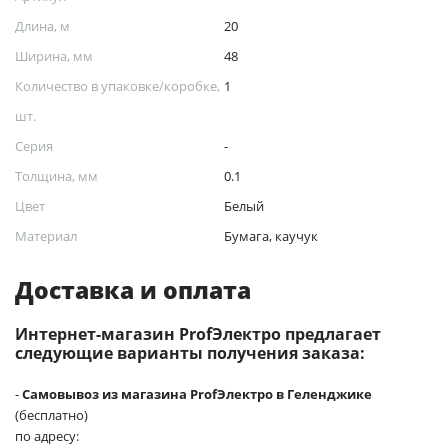
Длина, м
20
Ширина, мм
48
Количество в упаковке/коробке,
1
шт.
Серия
-
Толщина, мм
0.1
Цвет
Белый
Материал
Бумага, каучук
Доставка и оплата
Интернет-магазин ProfЭлектро предлагает
следующие варианты получения заказа:
-
Самовывоз из магазина ProfЭлектро в Геленджике
(бесплатно)
по адресу: