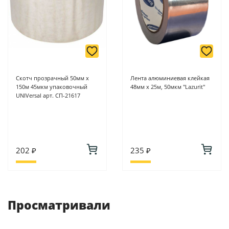
Скотч прозрачный 50мм х
Лента алюминиевая клейкая
150м 45мкм упаковочный
48мм х 25м, 50мкм "Lazurit"
UNIVersal арт. СП-21617
202 ₽
235 ₽
Просматривали