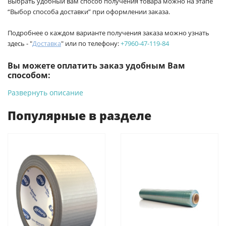
Выбрать удобный вам способ получения товара можно на этапе
“Выбор способа доставки” при оформлении заказа.
Подробнее о каждом варианте получения заказа можно узнать
здесь - "
Доставка
" или по телефону:
+7960-47-119-84
Вы можете оплатить заказ удобным Вам
способом:
Развернуть описание
-
Банковской картой на сайте ProffЭлектро. Данный вид
оплаты ускоряет процесс оформления и получения товара.
Популярные в разделе
-
Банковской картой или наличными при получении в
магазинах ProffЭлектро по адресу Геленджикский проспект,
6/2 (база КПП)или по адресу ул. Новороссийская 161И.
-
Для юридических лиц: переводом на расчетный счет при
онлайн оплате заказа на сайте.
Подробнее о способах оплаты можно узнать здесь - "Оплата"