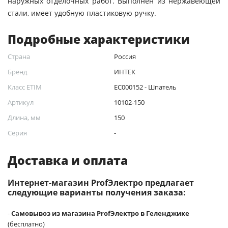
наружных отделочных работ. Выполнен из нержавеющей
стали, имеет удобную пластиковую ручку.
Подробные характеристики
Страна
Россия
Бренд
ИНТЕК
Класс ETIM
EC000152 - Шпатель
Артикул
10102-150
Длина, мм
150
Серия
-
Доставка и оплата
Интернет-магазин ProfЭлектро предлагает
следующие варианты получения заказа:
-
Самовывоз из магазина ProfЭлектро в Геленджике
(бесплатно)