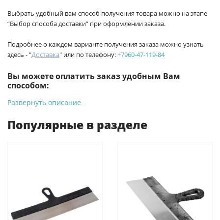
Выбрать удобный вам способ получения товара можно на этапе
“Выбор способа доставки” при оформлении заказа.
Подробнее о каждом варианте получения заказа можно узнать
здесь - "
Доставка
" или по телефону:
+7960-47-119-84
Вы можете оплатить заказ удобным Вам
способом:
Развернуть описание
-
Банковской картой на сайте ProffЭлектро. Данный вид
оплаты ускоряет процесс оформления и получения товара.
Популярные в разделе
-
Банковской картой или наличными при получении в
магазинах ProffЭлектро по адресу Геленджикский проспект,
6/2 (база КПП)или по адресу ул. Новороссийская 161И.
-
Для юридических лиц: переводом на расчетный счет при
онлайн оплате заказа на сайте.
Подробнее о способах оплаты можно узнать здесь - "Оплата"