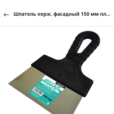
Шпатель нерж. фасадный 150 мм пластм. ручка ИНТЕК арт. 10102-150