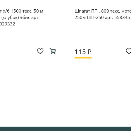
 х/б 1500 текс. 50 м
Шпагат ПП , 800 текс, мот
(клубок) Эбис арт.
250м ШП-250 арт. 558345
029332
115 ₽