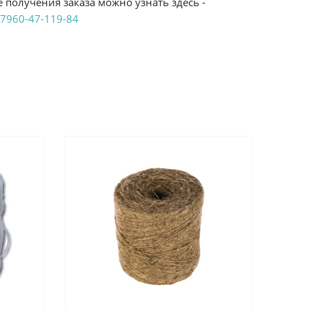
 получения заказа можно узнать здесь -
7960-47-119-84
аказ удобным Вам способом:
те ProffЭлектро. Данный вид оплаты ускоряет
чения товара.
аличными при получении в магазинах
енджикский проспект, 6/2 (база КПП)или по
161И.
реводом на расчетный счет при онлайн
можно узнать здесь - "Оплата"