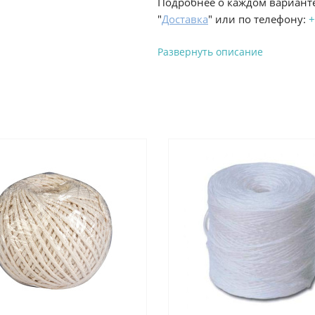
Подробнее о каждом варианте
"
Доставка
" или по телефону:
+
Развернуть описание
Вы можете оплатить з
-
Банковской картой на сай
процесс оформления и полу
-
Банковской картой или н
ProffЭлектро по адресу Гел
адресу ул. Новороссийская 
-
Для юридических лиц: пе
оплате заказа на сайте.
Подробнее о способах оплаты 