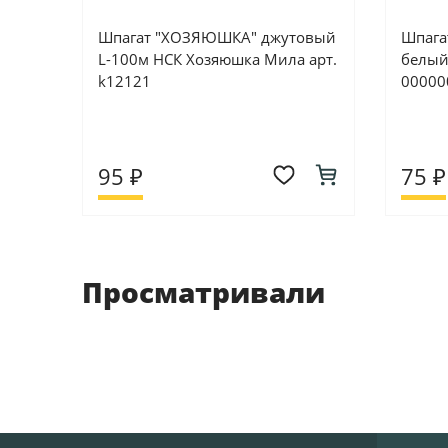
Шпагат "ХОЗЯЮШКА" джутовый
Шпагат
L-100м НСК Хозяюшка Мила арт.
белый 
k12121
00000
95 ₽
75 ₽
Просматривали