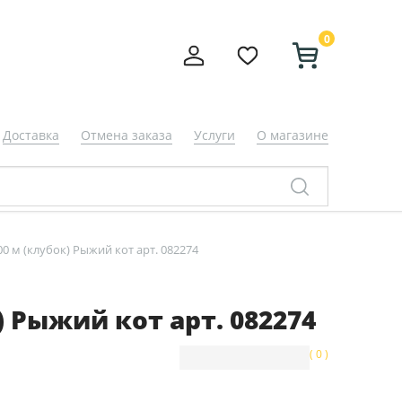
0
Доставка
Отмена заказа
Услуги
О магазине
 м (клубок) Рыжий кот арт. 082274
 Рыжий кот арт. 082274
( 0 )