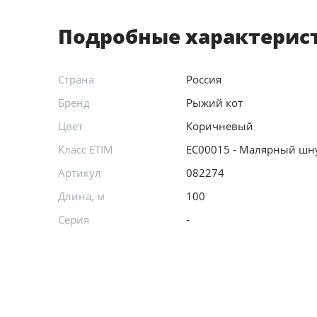
Подробные характерис
Страна
Россия
Бренд
Рыжий кот
Цвет
Коричневый
Класс ETIM
EC00015 - Малярный шн
Артикул
082274
Длина, м
100
Серия
-