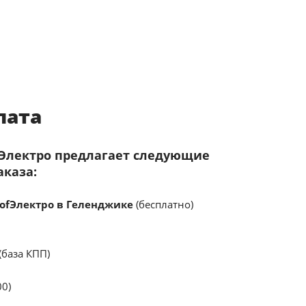
лата
fЭлектро предлагает следующие
аказа:
ofЭлектро в Геленджике
(бесплатно)
(база КПП)
00)