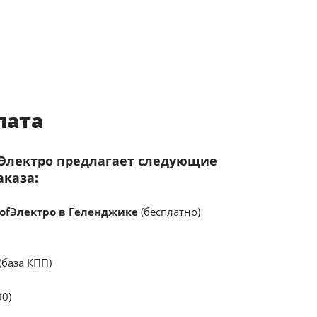
лата
fЭлектро предлагает следующие
аказа:
ofЭлектро в Геленджике
(бесплатно)
(база КПП)
00)