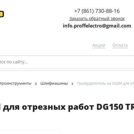
+7 (861) 730-88-16
Заказать обратный звонок
info.proffelectro@gmail.com
Акции
Оплата
троинструменты
Шлифмашины
Пылеудалитель на УШМ для от
для отрезных работ DG150 TR