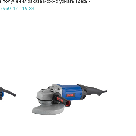
 получения заказа можно узнать здесь -
7960-47-119-84
аказ удобным Вам способом:
те ProffЭлектро. Данный вид оплаты ускоряет
чения товара.
аличными при получении в магазинах
енджикский проспект, 6/2 (база КПП)или по
161И.
реводом на расчетный счет при онлайн
можно узнать здесь - "Оплата"