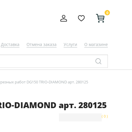
0
Доставка
Отмена заказа
Услуги
О магазине
резных работ DG150 TRIO-DIAMOND арт. 280125
IO-DIAMOND арт. 280125
( 0 )