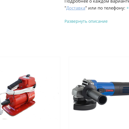
Подробнее о каждом варианте
"
Доставка
" или по телефону:
+
Развернуть описание
Вы можете оплатить з
-
Банковской картой на сай
процесс оформления и полу
-
Банковской картой или н
ProffЭлектро по адресу Гел
адресу ул. Новороссийская 
-
Для юридических лиц: пе
оплате заказа на сайте.
Подробнее о способах оплаты 