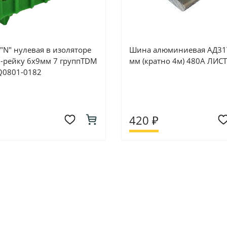
"N" нулевая в изоляторе
Шина алюминиевая АД31
N-рейку 6x9мм 7 группTDM
мм (кратно 4м) 480А ЛИСТ
SQ0801-0182
420 ₽