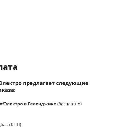
лата
fЭлектро предлагает следующие
аказа:
ofЭлектро в Геленджике
(бесплатно)
(база КПП)