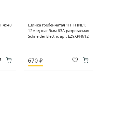
Т 4х40
Шинка гребенчатая 1П+Н (NL1)
12мод шаг 9мм 63А разрезаемая
Schneider Electric арт. EZ9XPH612
670 ₽