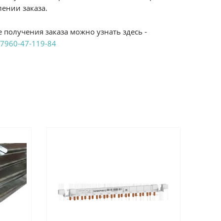
ении заказа.
 получения заказа можно узнать здесь -
7960-47-119-84
аказ удобным Вам способом:
те ProffЭлектро. Данный вид оплаты ускоряет
чения товара.
аличными при получении в магазинах
енджикский проспект, 6/2 (база КПП)или по
161И.
реводом на расчетный счет при онлайн
можно узнать здесь - "Оплата"