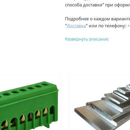
способа доставки” при оформл
Подробнее о каждом варианте
"
Доставка
" или по телефону:
+
Развернуть описание
Вы можете оплатить з
-
Банковской картой на сай
процесс оформления и полу
-
Банковской картой или н
ProffЭлектро по адресу Гел
адресу ул. Новороссийская 
-
Для юридических лиц: пе
оплате заказа на сайте.
Подробнее о способах оплаты 