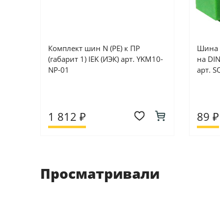
Комплект шин N (PE) к ПР
Шина 
(габарит 1) IEK (ИЭК) арт. YKM10-
на DI
NP-01
арт. 
1 812 ₽
89 ₽
Просматривали