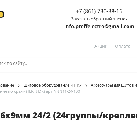
+7 (861) 730-88-16
Заказать обратный звонок
info.proffelectro@gmail.com
Акции
Оплата
дование
Щитовое оборудование и НКУ
Аксессуары для щитов 
ие по краям) IEK (ИЭК) арт. YNN11-24-100
6х9мм 24/2 (24группы/креплен