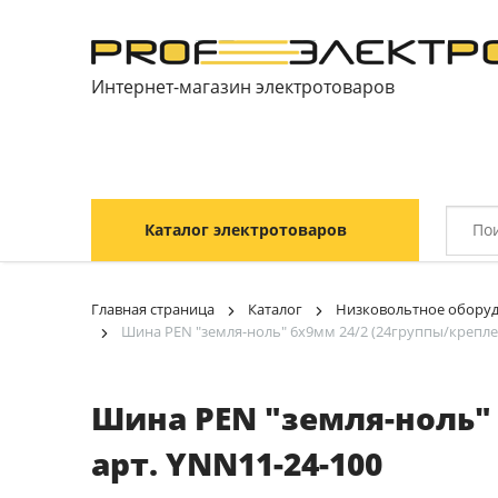
Интернет-магазин электротоваров
Каталог электротоваров
Главная страница
Каталог
Низковольтное обору
Шина PEN "земля-ноль" 6х9мм 24/2 (24группы/креплен
Шина PEN "земля-ноль" 
арт. YNN11-24-100