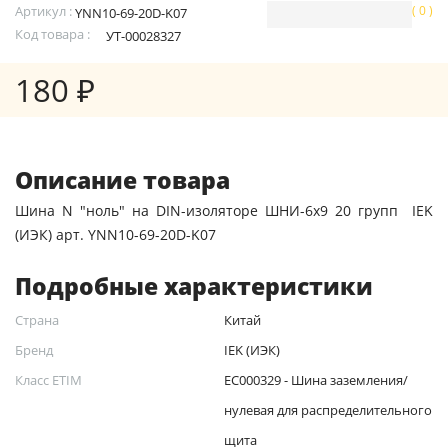
Артикул :
( 0 )
YNN10-69-20D-K07
Код товара :
УТ-00028327
180 ₽
Описание товара
Шина N "ноль" на DIN-изоляторе ШНИ-6х9 20 групп IEK
(ИЭК) арт. YNN10-69-20D-K07
Подробные характеристики
Страна
Китай
Бренд
IEK (ИЭК)
Класс ETIM
EC000329 - Шина заземления/
нулевая для распределительного
щита