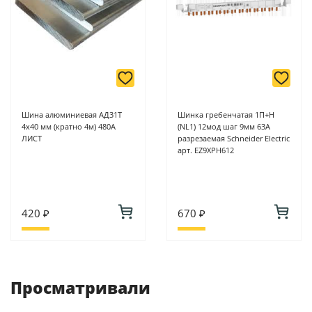
Шина алюминиевая АД31Т
Шинка гребенчатая 1П+Н
4х40 мм (кратно 4м) 480А
(NL1) 12мод шаг 9мм 63А
ЛИСТ
разрезаемая Schneider Electric
арт. EZ9XPH612
420 ₽
670 ₽
Просматривали