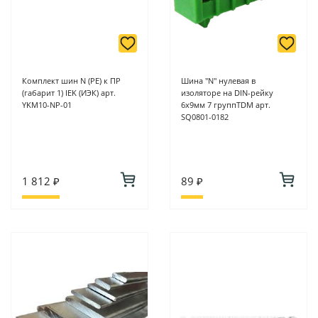
Комплект шин N (PE) к ПР
Шина "N" нулевая в
(габарит 1) IEK (ИЭК) арт.
изоляторе на DIN-рейку
YKM10-NP-01
6x9мм 7 группTDM арт.
SQ0801-0182
1 812 ₽
89 ₽