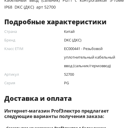
Кабельный ввод (сальник) PG11 с контрогайкой 5-10мм
IP68 DKC (ДКС) арт 52700
Подробные характеристики
Страна
Китай
Бренд
DKC (ДКС)
Класс ETIM
EC000441 - Резьбовой
уплотнительный кабельный
ввод (сальник/гермоввод)
Артикул
52700
Серия
PG
Доставка и оплата
Интернет-магазин ProfЭлектро предлагает
следующие варианты получения заказа:
-
Самовывоз из магазина ProfЭлектро в Геленджике