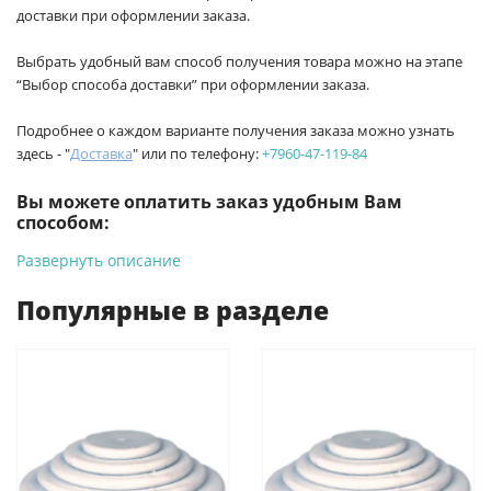
доставки при оформлении заказа.
Выбрать удобный вам способ получения товара можно на этапе
“Выбор способа доставки” при оформлении заказа.
Подробнее о каждом варианте получения заказа можно узнать
здесь - "
Доставка
" или по телефону:
+7960-47-119-84
Вы можете оплатить заказ удобным Вам
способом:
Развернуть описание
-
Банковской картой на сайте ProffЭлектро. Данный вид
оплаты ускоряет процесс оформления и получения товара.
Популярные в разделе
-
Банковской картой или наличными при получении в
магазинах ProffЭлектро по адресу Геленджикский проспект,
6/2 (база КПП)или по адресу ул. Новороссийская 161И.
-
Для юридических лиц: переводом на расчетный счет при
онлайн оплате заказа на сайте.
Подробнее о способах оплаты можно узнать здесь - "Оплата"