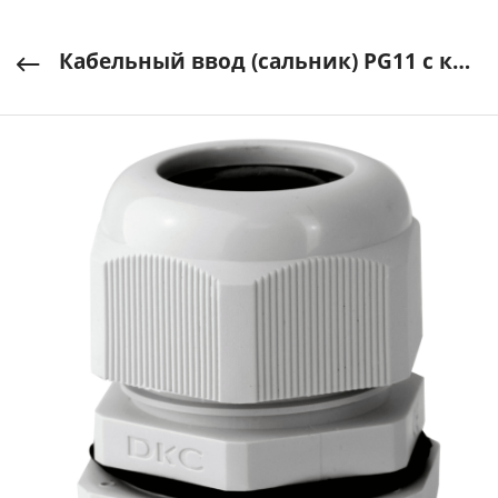
Кабельный ввод (сальник) PG11 с контрогайкой 5-10мм IP68 DKC (ДКС) арт 52700