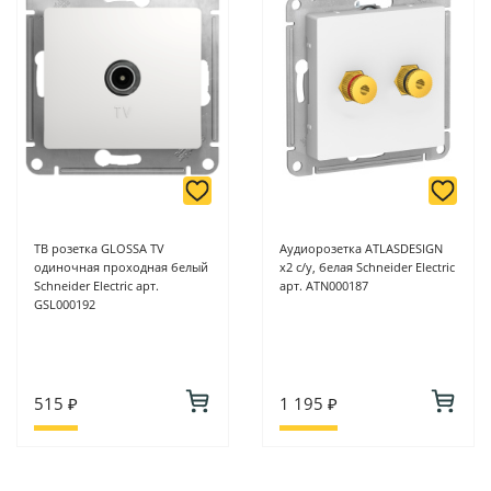
ТВ розетка GLOSSA TV
Аудиорозетка ATLASDESIGN
одиночная проходная белый
х2 с/у, белая Schneider Electric
Schneider Electric арт.
арт. ATN000187
GSL000192
515 ₽
1 195 ₽