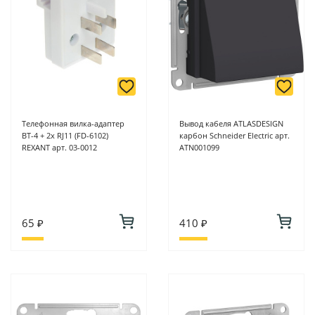
Подробнее о способах оплаты можно узнать здесь - "Оплата"
Телефонная вилка-адаптер
Вывод кабеля ATLASDESIGN
ВТ-4 + 2x RJ11 (FD-6102)
карбон Schneider Electric арт.
REXANT арт. 03-0012
ATN001099
65 ₽
410 ₽