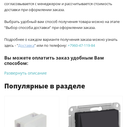
согласовывается с менеджером и рассчитывается стоимость
доставки при оформлении заказа.
Выбрать удобный вам способ получения товара можно на этапе
“Выбор способа доставки” при оформлении заказа.
Подробнее о каждом варианте получения заказа можно узнать
здесь - "
Доставка
" или по телефону:
+7960-47-119-84
Вы можете оплатить заказ удобным Вам
способом:
Развернуть описание
-
Банковской картой на сайте ProffЭлектро. Данный вид
оплаты ускоряет процесс оформления и получения товара.
Популярные в разделе
-
Банковской картой или наличными при получении в
магазинах ProffЭлектро по адресу Геленджикский проспект,
6/2 (база КПП)или по адресу ул. Новороссийская 161И.
-
Для юридических лиц: переводом на расчетный счет при
онлайн оплате заказа на сайте.