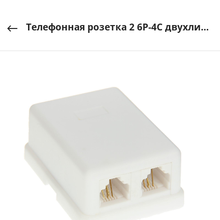
Телефонная розетка 2 6Р-4С двухлинейная (FD-6024) REXANT арт. 03-0002