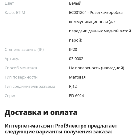
Цвет
Белый
Класс ETIM
EC001264 - Розетка/коробка
коммуникационная (для
передачи данных медной витой
парой)
Степень защиты (IP)
IP20
Артикул
03-0002
Способ монтажа
На поверхность (накладной)
Тип поверхности
Матовая
Тип соединителя/разъема
RJ12
Серия
FD-6024
Доставка и оплата
Интернет-магазин ProfЭлектро предлагает
следующие варианты получения заказа: