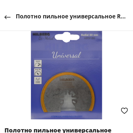
Полотно пильное универсальное Radial Ti-N 80мм Hilberg арт. HR9180
Полотно пильное универсальное