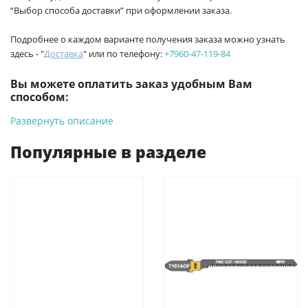
“Выбор способа доставки” при оформлении заказа.
Подробнее о каждом варианте получения заказа можно узнать
здесь - "
Доставка
" или по телефону:
+7960-47-119-84
Вы можете оплатить заказ удобным Вам
способом:
Развернуть описание
-
Банковской картой на сайте ProffЭлектро. Данный вид
оплаты ускоряет процесс оформления и получения товара.
Популярные в разделе
-
Банковской картой или наличными при получении в
магазинах ProffЭлектро по адресу Геленджикский проспект,
6/2 (база КПП)или по адресу ул. Новороссийская 161И.
-
Для юридических лиц: переводом на расчетный счет при
онлайн оплате заказа на сайте.
Подробнее о способах оплаты можно узнать здесь - "Оплата"