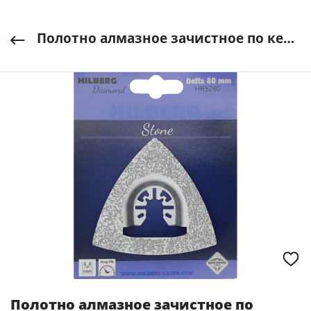
Полотно алмазное зачистное по керамике и камню Delta Vc-M 80мм Hilberg арт. HR5280
Полотно алмазное зачистное по