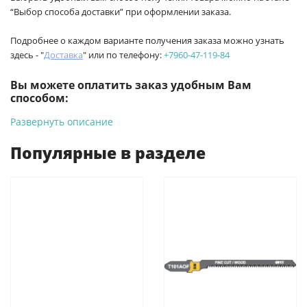
“Выбор способа доставки” при оформлении заказа.
Подробнее о каждом варианте получения заказа можно узнать
здесь - "
Доставка
" или по телефону:
+7960-47-119-84
Вы можете оплатить заказ удобным Вам
способом:
Развернуть описание
-
Банковской картой на сайте ProffЭлектро. Данный вид
оплаты ускоряет процесс оформления и получения товара.
Популярные в разделе
-
Банковской картой или наличными при получении в
магазинах ProffЭлектро по адресу Геленджикский проспект,
6/2 (база КПП)или по адресу ул. Новороссийская 161И.
-
Для юридических лиц: переводом на расчетный счет при
онлайн оплате заказа на сайте.
Подробнее о способах оплаты можно узнать здесь - "Оплата"