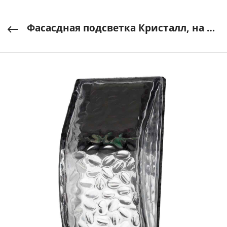
Фасасдная подсветка Кристалл, на солнечной батарее ERAFS024-39, 3LED, 7Im ЭРА арт. Б0044253