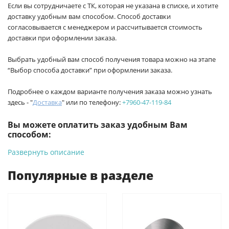
Если вы сотрудничаете с ТК, которая не указана в списке, и хотите
доставку удобным вам способом. Способ доставки
согласовывается с менеджером и рассчитывается стоимость
доставки при оформлении заказа.
Выбрать удобный вам способ получения товара можно на этапе
“Выбор способа доставки” при оформлении заказа.
Подробнее о каждом варианте получения заказа можно узнать
здесь - "
Доставка
" или по телефону:
+7960-47-119-84
Вы можете оплатить заказ удобным Вам
способом:
Развернуть описание
-
Банковской картой на сайте ProffЭлектро. Данный вид
оплаты ускоряет процесс оформления и получения товара.
Популярные в разделе
-
Банковской картой или наличными при получении в
магазинах ProffЭлектро по адресу Геленджикский проспект,
6/2 (база КПП)или по адресу ул. Новороссийская 161И.