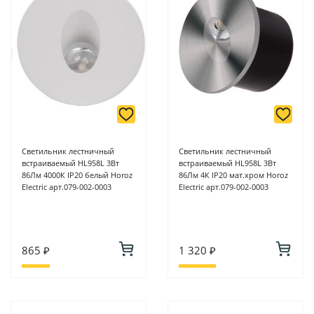
-
Для юридических лиц: переводом на расчетный счет при
онлайн оплате заказа на сайте.
Подробнее о способах оплаты можно узнать здесь - "Оплата"
Светильник лестничный
Светильник лестничный
встраиваемый HL958L 3Вт
встраиваемый HL958L 3Вт
86Лм 4000К IP20 белый Horoz
86Лм 4К IP20 мат.хром Horoz
Electric арт.079-002-0003
Electric арт.079-002-0003
865 ₽
1 320 ₽