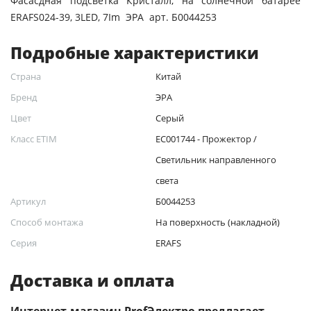
Фасасдная подсветка Кристалл, на солнечной батарее
ERAFS024-39, 3LED, 7Im ЭРА арт. Б0044253
Подробные характеристики
Страна
Китай
Бренд
ЭРА
Цвет
Серый
Класс ETIM
EC001744 - Прожектор /
Светильник направленного
света
Артикул
Б0044253
Способ монтажа
На поверхность (накладной)
Серия
ERAFS
Доставка и оплата
Интернет-магазин ProfЭлектро предлагает