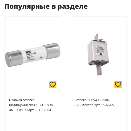
оплаты ускоряет процесс оформления и получения товара.
Популярные в разделе
-
Банковской картой или наличными при получении в
магазинах ProffЭлектро по адресу Геленджикский проспект,
6/2 (база КПП)или по адресу ул. Новороссийская 161И.
-
Для юридических лиц: переводом на расчетный счет при
онлайн оплате заказа на сайте.
Подробнее о способах оплаты можно узнать здесь - "Оплата"
Плавкая вставка
Вставка ПН2-400/250А
цилиндрическая ПВЦ 10х38
СибЭлектро арт. 9532765
4A IEK (ИЭК) арт. CFL10-004