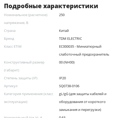
Подробные характеристики
Номинальное (расчетное)
250
напряжение, В
Страна
Китай
Бренд
TDM ELECTRIC
Класс ETIM
EC000035 - Миниатюрный
слаботочный предохранитель
Конструктивный размер
00 (NH00)
(габарит)
Степень защиты (IP)
IP20
Артикул
SQ0738-0106
Категория применения (класс
gL/gG (для защиты кабелей и
эксплуатации)
оборудования от короткого
замыкания и перегрузки)
Номинальный ток In, А
0.63