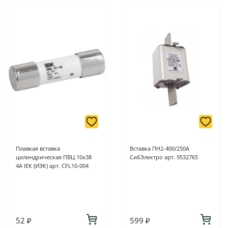
магазинах ProffЭлектро по адресу Геленджикский проспект,
6/2 (база КПП)или по адресу ул. Новороссийская 161И.
-
Для юридических лиц: переводом на расчетный счет при
онлайн оплате заказа на сайте.
Подробнее о способах оплаты можно узнать здесь - "Оплата"
Плавкая вставка
Вставка ПН2-400/250А
цилиндрическая ПВЦ 10х38
СибЭлектро арт. 9532765
4A IEK (ИЭК) арт. CFL10-004
52 ₽
599 ₽