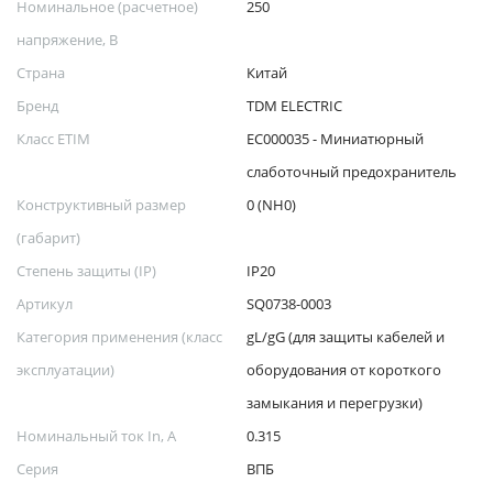
Номинальное (расчетное)
250
напряжение, В
Страна
Китай
Бренд
TDM ELECTRIC
Класс ETIM
EC000035 - Миниатюрный
слаботочный предохранитель
Конструктивный размер
0 (NH0)
(габарит)
Степень защиты (IP)
IP20
Артикул
SQ0738-0003
Категория применения (класс
gL/gG (для защиты кабелей и
эксплуатации)
оборудования от короткого
замыкания и перегрузки)
Номинальный ток In, А
0.315
Серия
ВПБ