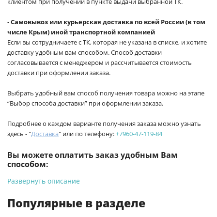
клиентом при получении в пункте выдачи выбранной ТК.
-
Самовывоз или курьерская доставка по всей России (в том
числе Крым) иной транспортной компанией
Если вы сотрудничаете с ТК, которая не указана в списке, и хотите
доставку удобным вам способом. Способ доставки
согласовывается с менеджером и рассчитывается стоимость
доставки при оформлении заказа.
Выбрать удобный вам способ получения товара можно на этапе
“Выбор способа доставки” при оформлении заказа.
Подробнее о каждом варианте получения заказа можно узнать
здесь - "
Доставка
" или по телефону:
+7960-47-119-84
Вы можете оплатить заказ удобным Вам
способом:
Развернуть описание
-
Банковской картой на сайте ProffЭлектро. Данный вид
оплаты ускоряет процесс оформления и получения товара.
Популярные в разделе
-
Банковской картой или наличными при получении в