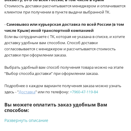
Стоимость доставки рассчитывается менеджером и оплачивается
клиентом при получении в пункте выдачи выбранной ТК.
-
Самовывоз или курьерская доставка по всей России (в том
числе Крым) иной транспортной компанией
Если вы сотрудничаете с ТК, которая не указана в списке, и хотите
доставку удобным вам способом. Способ доставки
согласовывается с менеджером и рассчитывается стоимость
доставки при оформлении заказа.
Выбрать удобный вам способ получения товара можно на этапе
“Выбор способа доставки” при оформлении заказа.
Подробнее о каждом варианте получения заказа можно узнать
здесь - "
Доставка
" или по телефону:
+7960-47-119-84
Вы можете оплатить заказ удобным Вам
способом:
Развернуть описание
-
Банковской картой на сайте ProffЭлектро. Данный вид
оплаты ускоряет процесс оформления и получения товара.