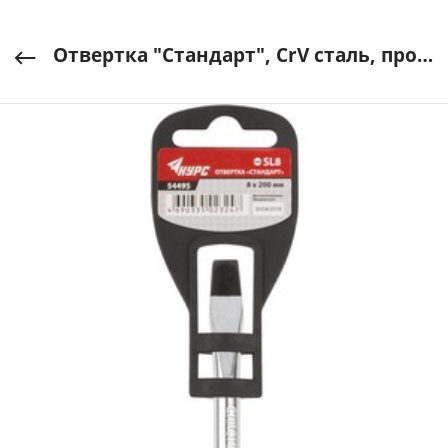
Отвертка "Стандарт", CrV сталь, прорезиненная черно-синяя ручка SL 8х200 мм КУРС арт. 54495