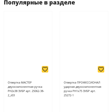
Популярные в разделе
-
Банковской картой или наличными при получении в
магазинах ProffЭлектро по адресу Геленджикский проспект,
6/2 (база КПП)или по адресу ул. Новороссийская 161И.
-
Для юридических лиц: переводом на расчетный счет при
онлайн оплате заказа на сайте.
Подробнее о способах оплаты можно узнать здесь - "Оплата"
Отвертка МАСТЕР
Отвертка ПРОФЕССИОНАЛ
двухкомпонентная ручка
ударная двухкомпонентная
PH2х38 ЗУБР арт. 25062-38-
ручка PH1х75 ЗУБР арт.
2_z03
25272-1