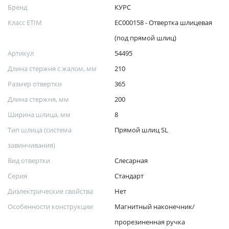
Бренд
КУРС
Класс ETIM
EC000158 - Отвертка шлицевая
(под прямой шлиц)
Артикул
54495
Длина стержня с жалом, мм
210
Размер отвертки
365
Длина стержня, мм
200
Ширина шлица, мм
8
Тип шлица (система
Прямой шлиц SL
завинчивания)
Вид отвертки
Слесарная
Серия
Стандарт
Диэлектрические свойства
Нет
Особенности конструкции
Магнитный наконечник/
прорезиненная ручка