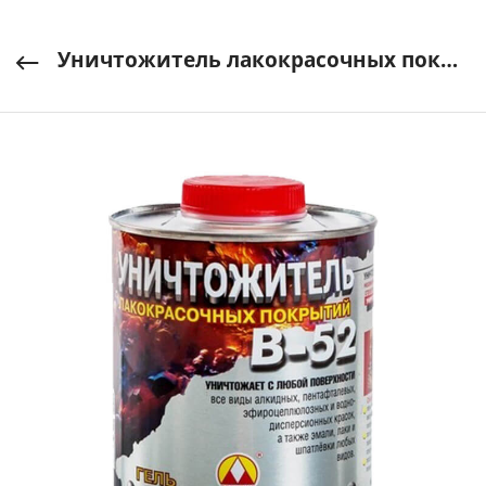
Уничтожитель лакокрасочных покрытий В-52 (гель) 0,85кг СПб ВЕРШИНА