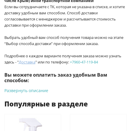
числе Крым) иной транспортной компанией
Если вы сотрудничаете с ТК, которая не указана в списке, и хотите
доставку удобным вам способом. Способ доставки
согласовывается с менеджером и рассчитывается стоимость
доставки при оформлении заказа.
Выбрать удобный вам способ получения товара можно на этапе
“Выбор способа доставки” при оформлении заказа.
Подробнее о каждом варианте получения заказа можно узнать
здесь - "
Доставка
" или по телефону:
+7960-47-119-84
Вы можете оплатить заказ удобным Вам
способом:
Развернуть описание
-
Банковской картой на сайте ProffЭлектро. Данный вид
оплаты ускоряет процесс оформления и получения товара.
Популярные в разделе
-
Банковской картой или наличными при получении в
магазинах ProffЭлектро по адресу Геленджикский проспект,
6/2 (база КПП)или по адресу ул. Новороссийская 161И.