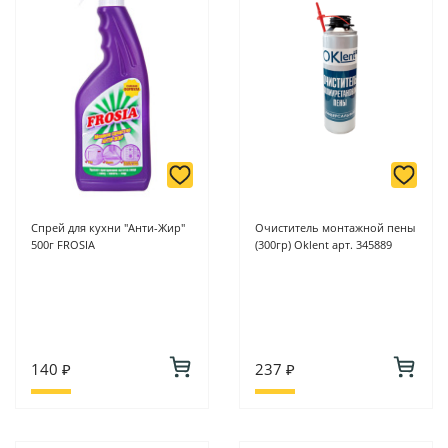
-
Для юридических лиц: переводом на расчетный счет при
онлайн оплате заказа на сайте.
Подробнее о способах оплаты можно узнать здесь - "Оплата"
Спрей для кухни "Анти-Жир"
Очиститель монтажной пены
500г FROSIA
(300гр) Oklent арт. 345889
140 ₽
237 ₽