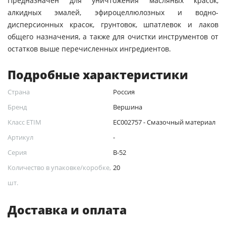
Предназначен для уничтожения масляных красок,
алкидных эмалей, эфироцеллюлозных и водно-
дисперсионных красок, грунтовок, шпатлевок и лаков
общего назначения, а также для очистки инструментов от
остатков выше перечисленных ингредиентов.
Подробные характеристики
Страна
Россия
Бренд
Вершина
Класс ETIM
EC002757 - Смазочный материал
Артикул
-
Серия
В-52
Количество в упаковке/коробке,
20
шт.
Доставка и оплата