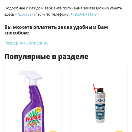
Подробнее о каждом варианте получения заказа можно узнать
здесь - "
Доставка
" или по телефону:
+7960-47-119-84
Вы можете оплатить заказ удобным Вам
способом:
Развернуть описание
-
Банковской картой на сайте ProffЭлектро. Данный вид
оплаты ускоряет процесс оформления и получения товара.
Популярные в разделе
-
Банковской картой или наличными при получении в
магазинах ProffЭлектро по адресу Геленджикский проспект,
6/2 (база КПП)или по адресу ул. Новороссийская 161И.
-
Для юридических лиц: переводом на расчетный счет при
онлайн оплате заказа на сайте.
Подробнее о способах оплаты можно узнать здесь - "Оплата"