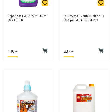
Спрей для кухни "Анти-Жир"
Очиститель монтажной пены
500г FROSIA
(300гр) Oklent арт. 345889
140 ₽
237 ₽