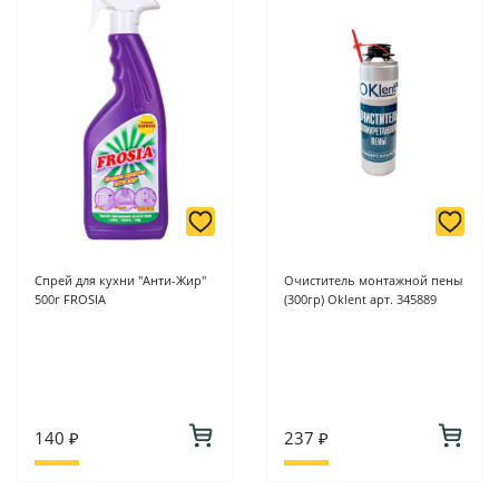
-
Для юридических лиц: переводом на расчетный счет при
онлайн оплате заказа на сайте.
Подробнее о способах оплаты можно узнать здесь - "Оплата"
Спрей для кухни "Анти-Жир"
Очиститель монтажной пены
500г FROSIA
(300гр) Oklent арт. 345889
140 ₽
237 ₽