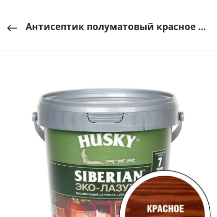
Антисептик полуматовый красное дерево (махагон) 0,9л SIBERIAN ЭКО-ЛАЗУРЬ HUSKY арт. 25176