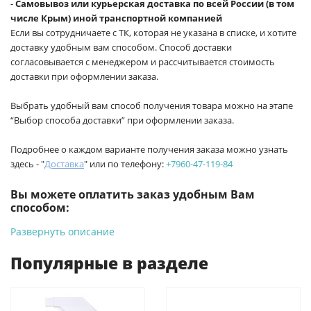
-
Самовывоз или курьерская доставка по всей России (в том
числе Крым) иной транспортной компанией
Если вы сотрудничаете с ТК, которая не указана в списке, и хотите
доставку удобным вам способом. Способ доставки
согласовывается с менеджером и рассчитывается стоимость
доставки при оформлении заказа.
Выбрать удобный вам способ получения товара можно на этапе
“Выбор способа доставки” при оформлении заказа.
Подробнее о каждом варианте получения заказа можно узнать
здесь - "
Доставка
" или по телефону:
+7960-47-119-84
Вы можете оплатить заказ удобным Вам
способом:
Развернуть описание
-
Банковской картой на сайте ProffЭлектро. Данный вид
оплаты ускоряет процесс оформления и получения товара.
Популярные в разделе
-
Банковской картой или наличными при получении в
магазинах ProffЭлектро по адресу Геленджикский проспект,
6/2 (база КПП)или по адресу ул. Новороссийская 161И.