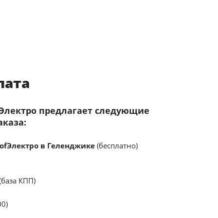
лата
fЭлектро предлагает следующие
аказа:
ofЭлектро в Геленджике
(бесплатно)
(база КПП)
00)