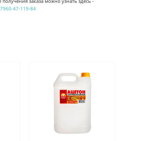
 получения заказа можно узнать здесь -
7960-47-119-84
аказ удобным Вам способом:
те ProffЭлектро. Данный вид оплаты ускоряет
чения товара.
аличными при получении в магазинах
енджикский проспект, 6/2 (база КПП)или по
161И.
реводом на расчетный счет при онлайн
можно узнать здесь - "Оплата"