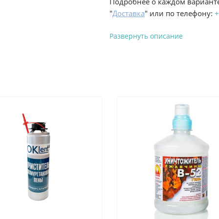
Подробнее о каждом варианте
"
Доставка
" или по телефону:
+
Развернуть описание
Вы можете оплатить з
-
Банковской картой на сай
процесс оформления и полу
-
Банковской картой или н
ProffЭлектро по адресу Гел
адресу ул. Новороссийская 
-
Для юридических лиц: пе
оплате заказа на сайте.
Подробнее о способах оплаты 