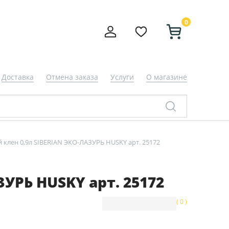
0
Доставка
Отмена заказа
Услуги
О магазине
клен 0,9л SIBERIAN ЭКО-ЛАЗУРЬ HUSKY арт. 25172
УРЬ HUSKY арт. 25172
( 0 )