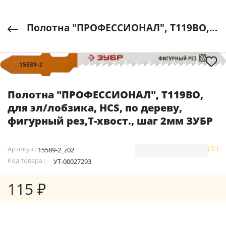
Полотна "ПРОФЕССИОНАЛ", T119BO, для эл/лобзика, HCS, по дереву, фигурный рез,T-хвост., шаг 2мм ЗУБР
Полотна "ПРОФЕССИОНАЛ", T119BO,
для эл/лобзика, HCS, по дереву,
фигурный рез,T-хвост., шаг 2мм ЗУБР
Артикул :
( 0 )
15589-2_z02
Код товара :
УТ-00027293
115 ₽