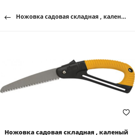
Ножовка садовая складная , каленый мелкий зуб 3D заточка 180мм FIT арт. 40590
Ножовка садовая складная , каленый