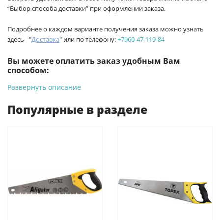
“Выбор способа доставки” при оформлении заказа.
Подробнее о каждом варианте получения заказа можно узнать
здесь - "
Доставка
" или по телефону:
+7960-47-119-84
Вы можете оплатить заказ удобным Вам
способом:
Развернуть описание
-
Банковской картой на сайте ProffЭлектро. Данный вид
оплаты ускоряет процесс оформления и получения товара.
Популярные в разделе
-
Банковской картой или наличными при получении в
магазинах ProffЭлектро по адресу Геленджикский проспект,
6/2 (база КПП)или по адресу ул. Новороссийская 161И.
-
Для юридических лиц: переводом на расчетный счет при
онлайн оплате заказа на сайте.
Подробнее о способах оплаты можно узнать здесь - "Оплата"