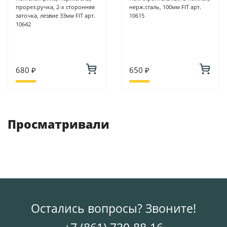
прорез.ручка, 2-х сторонняя
нерж.сталь, 100мм FIT арт.
заточка, лезвие 33мм FIT арт.
10615
10642
680 ₽
650 ₽
Просматривали
Остались вопросы? Звоните!