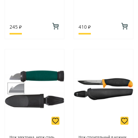
245 ₽
410 ₽
Нож электрика, нерж.сталь,
Нож строительный в ножнах,