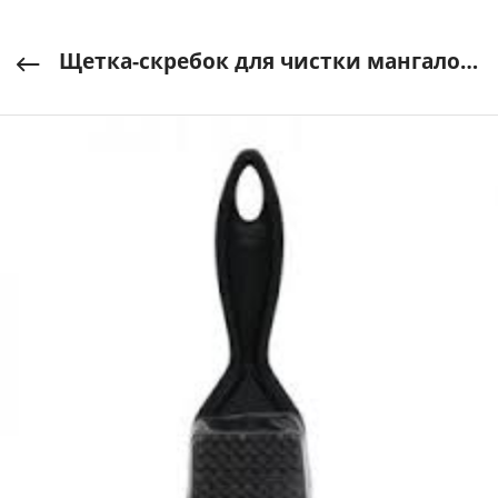
Щетка-скребок для чистки мангалов, решеток, гриля (губка), нерж.сталь/пластик BOYSCOUT