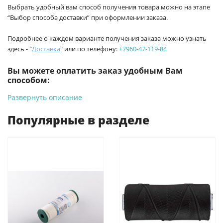
Выбрать удобный вам способ получения товара можно на этапе
“Выбор способа доставки” при оформлении заказа.
Подробнее о каждом варианте получения заказа можно узнать
здесь - "
Доставка
" или по телефону:
+7960-47-119-84
Вы можете оплатить заказ удобным Вам
способом:
Развернуть описание
-
Банковской картой на сайте ProffЭлектро. Данный вид
оплаты ускоряет процесс оформления и получения товара.
Популярные в разделе
-
Банковской картой или наличными при получении в
магазинах ProffЭлектро по адресу Геленджикский проспект,
6/2 (база КПП)или по адресу ул. Новороссийская 161И.
-
Для юридических лиц: переводом на расчетный счет при
онлайн оплате заказа на сайте.
Подробнее о способах оплаты можно узнать здесь - "Оплата"