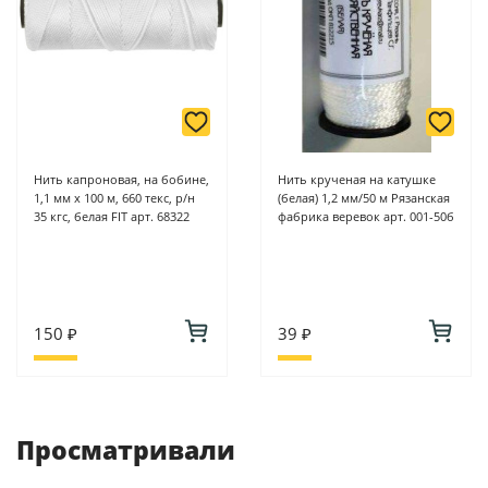
Нить капроновая, на бобине,
Нить крученая на катушке
1,1 мм х 100 м, 660 текс, р/н
(белая) 1,2 мм/50 м Рязанская
35 кгс, белая FIT арт. 68322
фабрика веревок арт. 001-50б
150 ₽
39 ₽
Просматривали