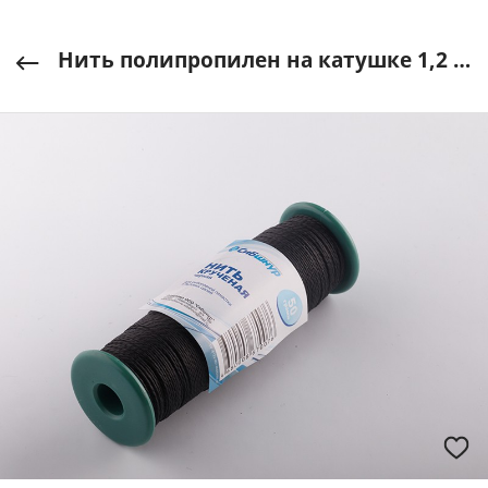
Нить полипропилен на катушке 1,2 мм/100 м, черная, Сибшнур арт. 40018