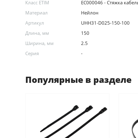
Класс ETIM
EC000046 - Стяжка кабел
Материал
Нейлон
Артикул
UHH31-D025-150-100
Длина, мм
150
Ширина, мм
2.5
Серия
-
Популярные в разделе