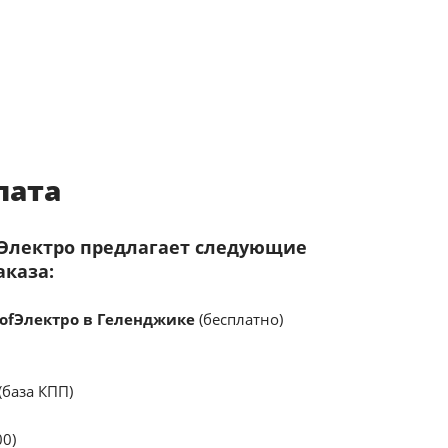
лата
fЭлектро предлагает следующие
аказа:
ofЭлектро в Геленджике
(бесплатно)
(база КПП)
00)