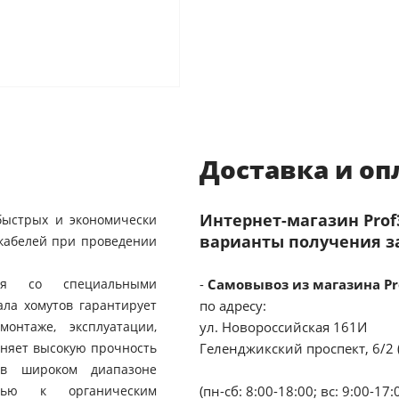
Доставка и оп
Интернет-магазин Pro
быстрых и экономически
варианты получения з
кабелей при проведении
рья со специальными
-
Самовывоз из магазина Pr
ла хомутов гарантирует
по адресу:
онтаже, эксплуатации,
ул. Новороссийская 161И
аняет высокую прочность
Геленджикский проспект, 6/2 
 в широком диапазоне
стью к органическим
(пн-сб: 8:00-18:00; вс: 9:00-17: