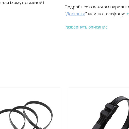
ьная (хомут стяжной)
Подробнее о каждом варианте
"
Доставка
" или по телефону:
+
Развернуть описание
Вы можете оплатить з
-
Банковской картой на сай
процесс оформления и полу
-
Банковской картой или н
ProffЭлектро по адресу Гел
адресу ул. Новороссийская 
-
Для юридических лиц: пе
оплате заказа на сайте.
Подробнее о способах оплаты 