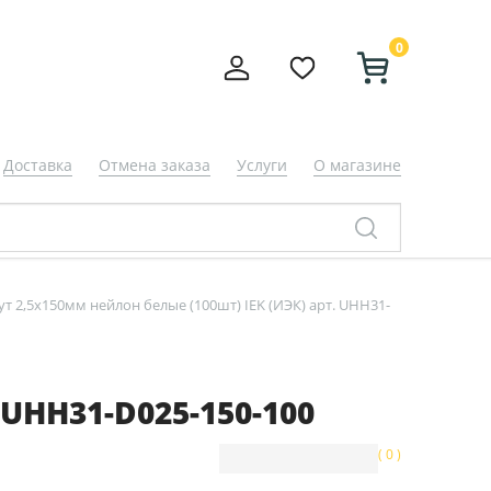
0
Доставка
Отмена заказа
Услуги
О магазине
т 2,5х150мм нейлон белые (100шт) IEK (ИЭК) арт. UHH31-
 UHH31-D025-150-100
( 0 )