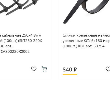
а кабельная 250х4.8мм
Стяжки крепежные нейл
й (100шт) (SKT250-220X-
усиленные КСУ 6х180 (че
BB арт.
(100шт.) КВТ арт. 53754
TCA300220R0002
840 ₽