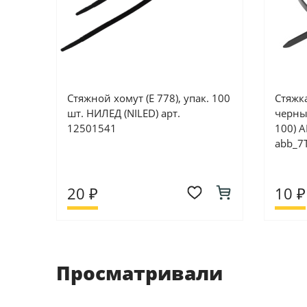
Стяжной хомут (E 778), упак. 100
Стяжк
шт. НИЛЕД (NILED) арт.
черны
12501541
100) A
abb_7
20 ₽
10 ₽
Просматривали