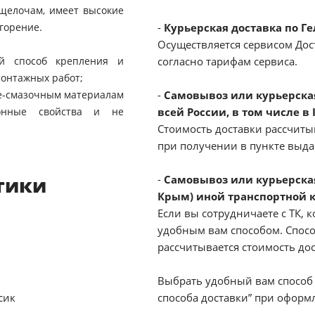
щелочам, имеет высокие
горение.
-
Курьерская доставка по Г
Осуществляется сервисом Дост
й способ крепления и
согласно тарифам сервиса.
онтажных работ;
че-смазочным материалам
-
Самовывоз или курьерская 
онные свойства и не
всей России, в том числе в
Стоимость доставки рассчиты
при получении в пункте выд
тики
-
Самовывоз или курьерская
Крым) иной транспортной 
Если вы сотрудничаете с ТК, к
удобным вам способом. Спосо
рассчитывается стоимость до
Выбрать удобный вам способ 
сик
способа доставки” при оформл