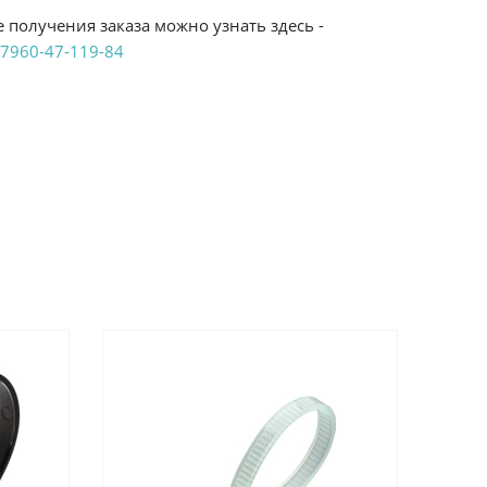
 получения заказа можно узнать здесь -
7960-47-119-84
аказ удобным Вам способом:
те ProffЭлектро. Данный вид оплаты ускоряет
чения товара.
аличными при получении в магазинах
енджикский проспект, 6/2 (база КПП)или по
161И.
реводом на расчетный счет при онлайн
можно узнать здесь - "Оплата"