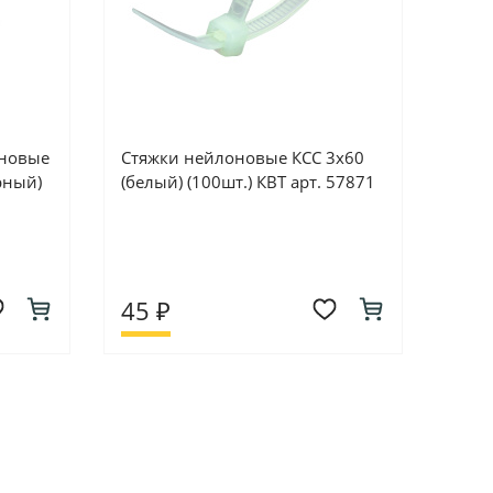
оновые
Стяжки нейлоновые КСС 3х60
рный)
(белый) (100шт.) КВТ арт. 57871
45 ₽