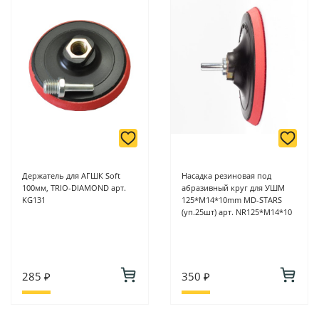
Держатель для АГШК Soft
Насадка резиновая под
100мм, TRIO-DIAMOND арт.
абразивный круг для УШМ
KG131
125*M14*10mm MD-STARS
(уп.25шт) арт. NR125*M14*10
285 ₽
350 ₽