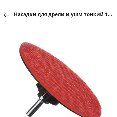
Насадки для дрели и ушм тонкий 125мм VertexTools арт. 0077