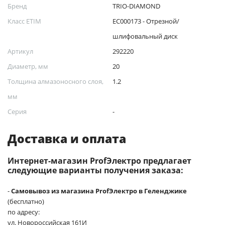
Бренд
TRIO-DIAMOND
Класс ETIM
EC000173 - Отрезной/
шлифовальный диск
Артикул
292220
Диаметр, мм
20
Толщина алмазоносного слоя,
1.2
мм
Серия
-
Доставка и оплата
Интернет-магазин ProfЭлектро предлагает
следующие варианты получения заказа:
-
Самовывоз из магазина ProfЭлектро в Геленджике
(бесплатно)
по адресу:
ул. Новороссийская 161И