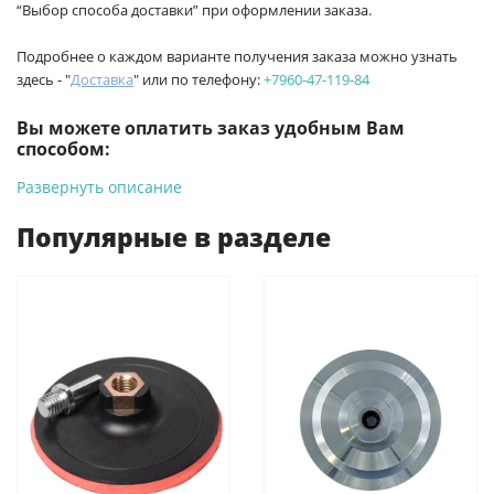
“Выбор способа доставки” при оформлении заказа.
Подробнее о каждом варианте получения заказа можно узнать
здесь - "
Доставка
" или по телефону:
+7960-47-119-84
Вы можете оплатить заказ удобным Вам
способом:
Развернуть описание
-
Банковской картой на сайте ProffЭлектро. Данный вид
оплаты ускоряет процесс оформления и получения товара.
Популярные в разделе
-
Банковской картой или наличными при получении в
магазинах ProffЭлектро по адресу Геленджикский проспект,
6/2 (база КПП)или по адресу ул. Новороссийская 161И.
-
Для юридических лиц: переводом на расчетный счет при
онлайн оплате заказа на сайте.
Подробнее о способах оплаты можно узнать здесь - "Оплата"