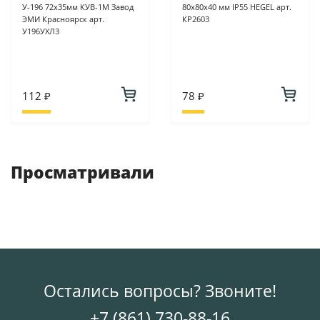
У-196 72х35мм КУВ-1М Завод
80х80х40 мм IP55 HEGEL арт.
ЭМИ Красноярск арт.
КР2603
У196УХЛ3
112 ₽
78 ₽
Просматривали
Остались вопросы? Звоните!
+7 (861) 730-88-16