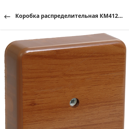
Коробка распределительная КМ41212-05 75х75х20мм дуб IP20 IEK (ИЭК) арт. UKO10-075-075-020-K24