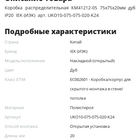
Коробка распределительная КМ41212-05 75х75х20мм дуб
IP20 IEK (ИЭК) арт. UKO10-075-075-020-K24
Подробные характеристики
Страна
Китай
Бренд
IEK (ИЭК)
Модель/исполнение
Накладной (открытый)
Цвет
Дуб
Класс ETIM
EC002601 - Коробка/корпус для
скрытого монтажа в стене/
потолке
Материал
Полистирол
Артикул
UKO10-075-075-020-K24
Способ монтажа
Открытая установка
Длина, мм
20