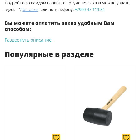
Подробнее о каждом варианте получения заказа можно узнать
здесь - "
Доставка
" или по телефону:
+7960-47-119-84
Вы можете оплатить заказ удобным Вам
способом:
Развернуть описание
-
Банковской картой на сайте ProffЭлектро. Данный вид
оплаты ускоряет процесс оформления и получения товара.
Популярные в разделе
-
Банковской картой или наличными при получении в
магазинах ProffЭлектро по адресу Геленджикский проспект,
6/2 (база КПП)или по адресу ул. Новороссийская 161И.
-
Для юридических лиц: переводом на расчетный счет при
онлайн оплате заказа на сайте.
Подробнее о способах оплаты можно узнать здесь - "Оплата"