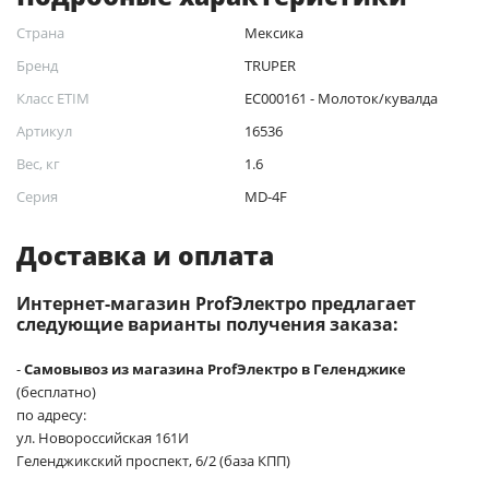
Страна
Мексика
Бренд
TRUPER
Класс ETIM
EC000161 - Молоток/кувалда
Артикул
16536
Вес, кг
1.6
Серия
MD-4F
Доставка и оплата
Интернет-магазин ProfЭлектро предлагает
следующие варианты получения заказа:
-
Самовывоз из магазина ProfЭлектро в Геленджике
(бесплатно)
по адресу:
ул. Новороссийская 161И
Геленджикский проспект, 6/2 (база КПП)