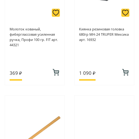
Молоток кованый,
Киянка резиновая головка
фиберглассовая усиленная
680гр MH-24 TRUPER Мексика
ручка, Профи 100 гр. FIT арт.
арт. 16932
44321
369 ₽
1 090 ₽