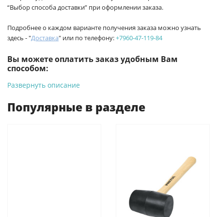
“Выбор способа доставки” при оформлении заказа.
Подробнее о каждом варианте получения заказа можно узнать
здесь - "
Доставка
" или по телефону:
+7960-47-119-84
Вы можете оплатить заказ удобным Вам
способом:
Развернуть описание
-
Банковской картой на сайте ProffЭлектро. Данный вид
оплаты ускоряет процесс оформления и получения товара.
Популярные в разделе
-
Банковской картой или наличными при получении в
магазинах ProffЭлектро по адресу Геленджикский проспект,
6/2 (база КПП)или по адресу ул. Новороссийская 161И.
-
Для юридических лиц: переводом на расчетный счет при
онлайн оплате заказа на сайте.
Подробнее о способах оплаты можно узнать здесь - "Оплата"