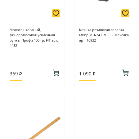
Молоток кованый,
Киянка резиновая головка
фиберглассовая усиленная
680гр MH-24 TRUPER Мексика
ручка, Профи 100 гр. FIT арт.
арт. 16932
44321
369 ₽
1 090 ₽