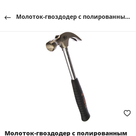
Молоток-гвоздодер с полированным бойком, металлическая ручка TRUPER арт. 16700
Молоток-гвоздодер с полированным