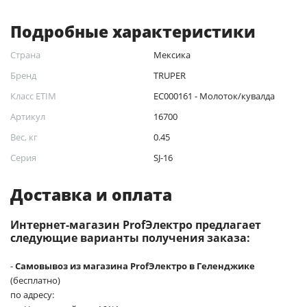
Подробные характеристики
Страна
Мексика
Бренд
TRUPER
Класс ETIM
EC000161 - Молоток/кувалда
Артикул
16700
Вес, кг
0.45
Серия
SJ-16
Доставка и оплата
Интернет-магазин ProfЭлектро предлагает
следующие варианты получения заказа:
-
Самовывоз из магазина ProfЭлектро в Геленджике
(бесплатно)
по адресу: