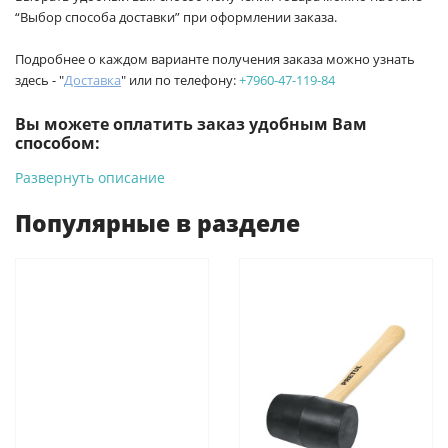
“Выбор способа доставки” при оформлении заказа.
Подробнее о каждом варианте получения заказа можно узнать
здесь - "
Доставка
" или по телефону:
+7960-47-119-84
Вы можете оплатить заказ удобным Вам
способом:
Развернуть описание
-
Банковской картой на сайте ProffЭлектро. Данный вид
оплаты ускоряет процесс оформления и получения товара.
Популярные в разделе
-
Банковской картой или наличными при получении в
магазинах ProffЭлектро по адресу Геленджикский проспект,
6/2 (база КПП)или по адресу ул. Новороссийская 161И.
-
Для юридических лиц: переводом на расчетный счет при
онлайн оплате заказа на сайте.
Подробнее о способах оплаты можно узнать здесь - "Оплата"