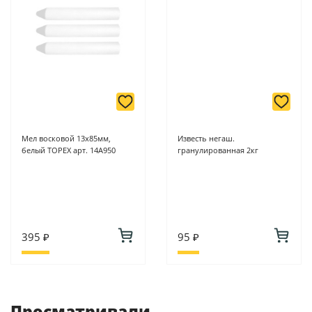
Мел восковой 13х85мм,
Известь негаш.
белый TOPEX арт. 14A950
гранулированная 2кг
395 ₽
95 ₽
Просматривали