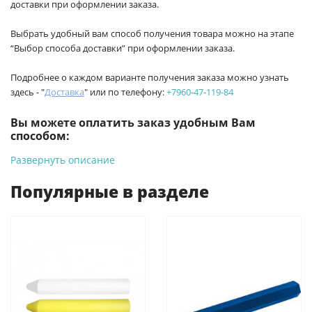
доставки при оформлении заказа.
Выбрать удобный вам способ получения товара можно на этапе
“Выбор способа доставки” при оформлении заказа.
Подробнее о каждом варианте получения заказа можно узнать
здесь - "
Доставка
" или по телефону:
+7960-47-119-84
Вы можете оплатить заказ удобным Вам
способом:
Развернуть описание
-
Банковской картой на сайте ProffЭлектро. Данный вид
оплаты ускоряет процесс оформления и получения товара.
Популярные в разделе
-
Банковской картой или наличными при получении в
магазинах ProffЭлектро по адресу Геленджикский проспект,
6/2 (база КПП)или по адресу ул. Новороссийская 161И.
-
Для юридических лиц: переводом на расчетный счет при
онлайн оплате заказа на сайте.
Подробнее о способах оплаты можно узнать здесь - "Оплата"