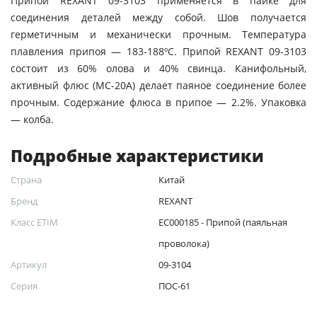
Припой REXANT 09-3103 применяется в пайке для
соединения деталей между собой. Шов получается
герметичным и механически прочным. Температура
плавления припоя — 183-188ºС. Припой REXANT 09-3103
состоит из 60% олова и 40% свинца. Канифольный,
активный флюс (МС-20А) делает паяное соединение более
прочным. Содержание флюса в припое — 2.2%. Упаковка
— колба.
Подробные характеристики
Страна
Китай
Бренд
REXANT
Класс ETIM
EC000185 - Припой (паяльная
проволока)
Артикул
09-3104
Серия
ПОС-61