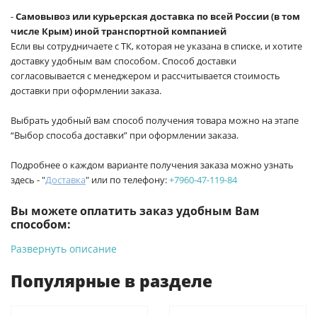
-
Самовывоз или курьерская доставка по всей России (в том
числе Крым) иной транспортной компанией
Если вы сотрудничаете с ТК, которая не указана в списке, и хотите
доставку удобным вам способом. Способ доставки
согласовывается с менеджером и рассчитывается стоимость
доставки при оформлении заказа.
Выбрать удобный вам способ получения товара можно на этапе
“Выбор способа доставки” при оформлении заказа.
Подробнее о каждом варианте получения заказа можно узнать
здесь - "
Доставка
" или по телефону:
+7960-47-119-84
Вы можете оплатить заказ удобным Вам
способом:
Развернуть описание
-
Банковской картой на сайте ProffЭлектро. Данный вид
оплаты ускоряет процесс оформления и получения товара.
Популярные в разделе
-
Банковской картой или наличными при получении в
магазинах ProffЭлектро по адресу Геленджикский проспект,