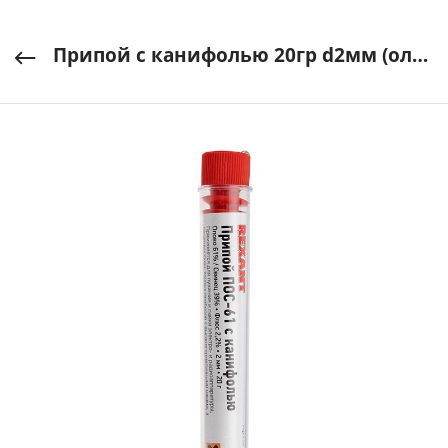
Припой с канифолью 20гр d2мм (олово 60%, свинец 40%) колба REXANT (1/20/20) арт. 09-3104