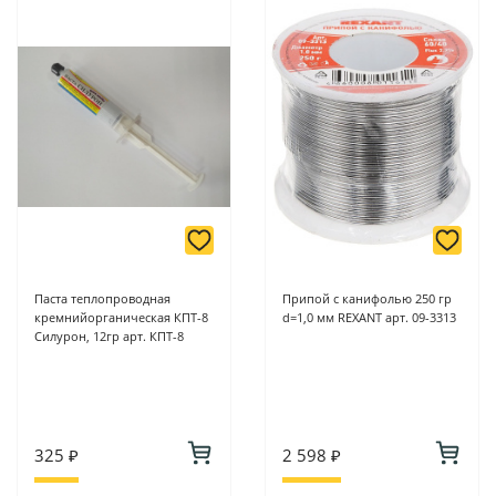
6/2 (база КПП)или по адресу ул. Новороссийская 161И.
-
Для юридических лиц: переводом на расчетный счет при
онлайн оплате заказа на сайте.
Подробнее о способах оплаты можно узнать здесь - "Оплата"
Паста теплопроводная
Припой с канифолью 250 гр
кремнийорганическая КПТ-8
d=1,0 мм REXANT арт. 09-3313
Силурон, 12гр арт. КПТ-8
325 ₽
2 598 ₽