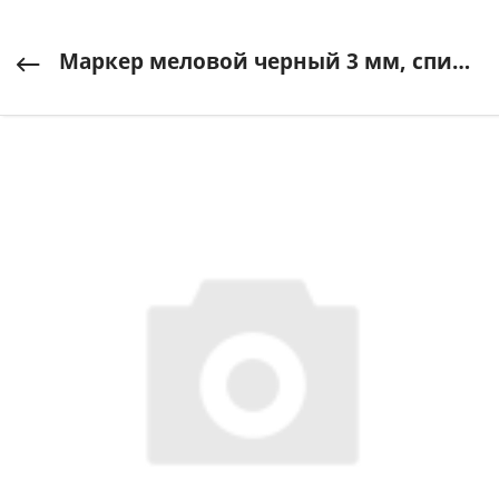
Маркер меловой черный 3 мм, спирт.основа, "Chalk Marker", СМ-01, MunHwa