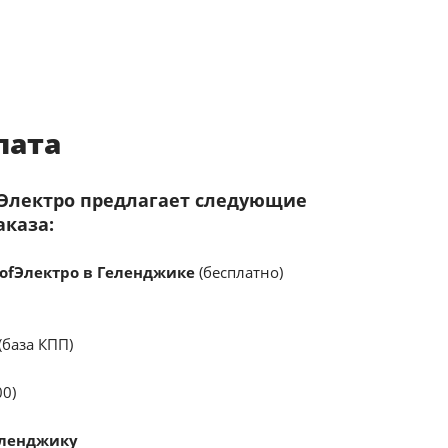
лата
fЭлектро предлагает следующие
аказа:
ofЭлектро в Геленджике
(бесплатно)
(база КПП)
00)
еленджику