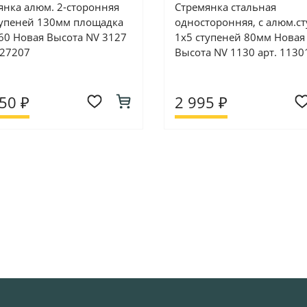
янка алюм. 2-сторонняя
Стремянка стальная
тупеней 130мм площадка
односторонняя, с алюм.ст
60 Новая Высота NV 3127
1х5 ступеней 80мм Новая
127207
Высота NV 1130 арт. 1130
50 ₽
2 995 ₽