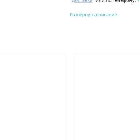
"
Доставка
" или по телефону:
+
Развернуть описание
Вы можете оплатить з
-
Банковской картой на сай
процесс оформления и полу
-
Банковской картой или н
ProffЭлектро по адресу Гел
адресу ул. Новороссийская 
-
Для юридических лиц: пе
оплате заказа на сайте.
Подробнее о способах оплаты 