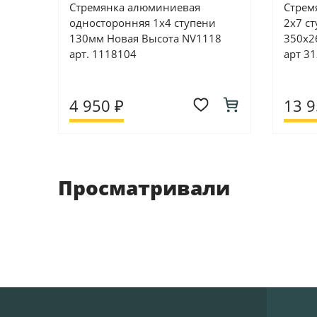
Стремянка алюминиевая
Стрем
односторонняя 1х4 ступени
2х7 с
130мм Новая Высота NV1118
350х2
арт. 1118104
арт 3
4 950 ₽
13 9
Просматривали