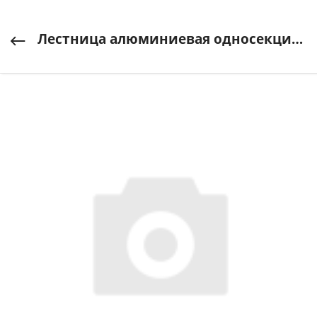
Лестница алюминиевая односекционная NV 1210, 1х9 перекладин Новая Высота арт. 1210109