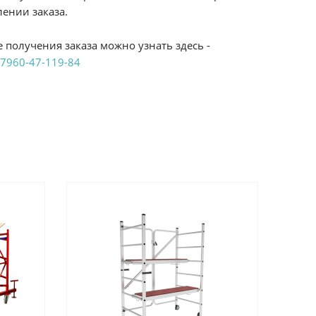
ении заказа.
 получения заказа можно узнать здесь -
7960-47-119-84
аказ удобным Вам способом:
те ProffЭлектро. Данный вид оплаты ускоряет
чения товара.
аличными при получении в магазинах
енджикский проспект, 6/2 (база КПП)или по
161И.
реводом на расчетный счет при онлайн
можно узнать здесь - "Оплата"