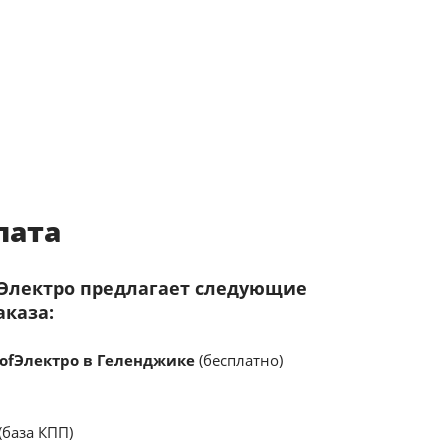
лата
fЭлектро предлагает следующие
аказа:
ofЭлектро в Геленджике
(бесплатно)
(база КПП)