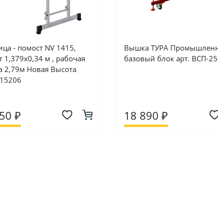
ца - помост NV 1415,
Вышка ТУРА Промышлен
 1,379х0,34 м , рабочая
базовый блок арт. ВСП-25
а 2,79м Новая Высота
415206
50 ₽
18 890 ₽