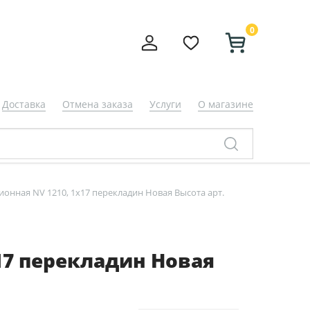
0
Доставка
Отмена заказа
Услуги
О магазине
онная NV 1210, 1х17 перекладин Новая Высота арт.
17 перекладин Новая