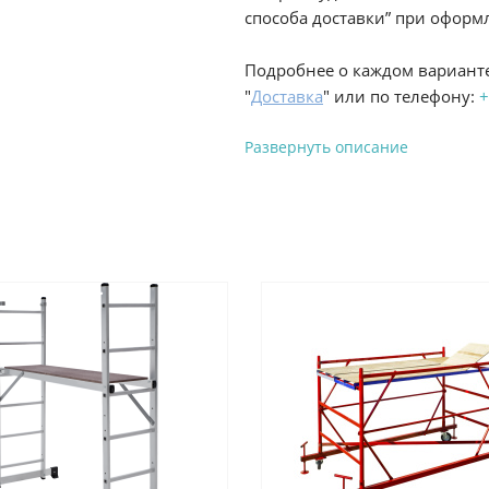
способа доставки” при оформл
Подробнее о каждом варианте
"
Доставка
" или по телефону:
+
Развернуть описание
Вы можете оплатить з
-
Банковской картой на сай
процесс оформления и полу
-
Банковской картой или н
ProffЭлектро по адресу Гел
адресу ул. Новороссийская 
-
Для юридических лиц: пе
оплате заказа на сайте.
Подробнее о способах оплаты 