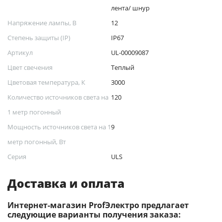
лента/ шнур
Напряжение лампы, В
12
Степень защиты (IP)
IP67
Артикул
UL-00009087
Цвет свечения
Теплый
Цветовая температура, К
3000
Количество источников света на
120
1 метр погонный
Мощность источников света на 1
9
метр погонный, Вт
Серия
ULS
Доставка и оплата
Интернет-магазин ProfЭлектро предлагает
следующие варианты получения заказа: