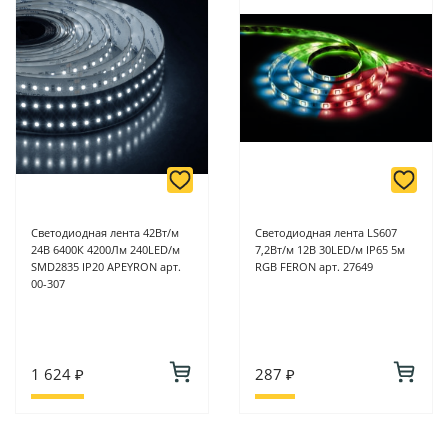
Светодиодная лента 42Вт/м
Светодиодная лента LS607
24В 6400К 4200Лм 240LED/м
7,2Вт/м 12В 30LED/м IP65 5м
SMD2835 IP20 APEYRON арт.
RGB FERON арт. 27649
00-307
1 624 ₽
287 ₽