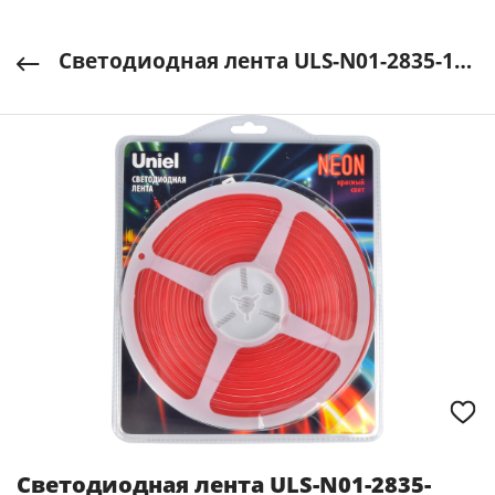
Светодиодная лента ULS-N01-2835-120LED/m-6mm-IP67-DC12V-9,0W/m-5M-RED NEON красн Uniel UL-00009087
Светодиодная лента ULS-N01-2835-