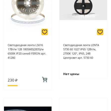
Подробнее о способах оплаты можно узнать здесь - "Оплата"
Светодиодная лента LS616
Светодиодная лента LENTA
17Вт/м 12В 180SMD(2835)/м
5730 60 1027 IP65 12Вт/м,
6500K IP20 синий FERON арт.
2700К 120°, IP65, 24В
41280
Центрсвет арт. 5730 60
Нет цены
230 ₽