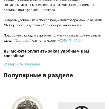
согласовывается с менеджером и рассчитывается стоимость
доставки при оформлении заказа.
Выбрать удобный вам способ получения товара можно на этапе
“Выбор способа доставки” при оформлении заказа.
Подробнее о каждом варианте получения заказа можно узнать
здесь - "
Доставка
" или по телефону:
+7960-47-119-84
Вы можете оплатить заказ удобным Вам
способом:
Развернуть описание
-
Банковской картой на сайте ProffЭлектро. Данный вид
оплаты ускоряет процесс оформления и получения товара.
Популярные в разделе
-
Банковской картой или наличными при получении в
магазинах ProffЭлектро по адресу Геленджикский проспект,
6/2 (база КПП)или по адресу ул. Новороссийская 161И.
-
Для юридических лиц: переводом на расчетный счет при
онлайн оплате заказа на сайте.