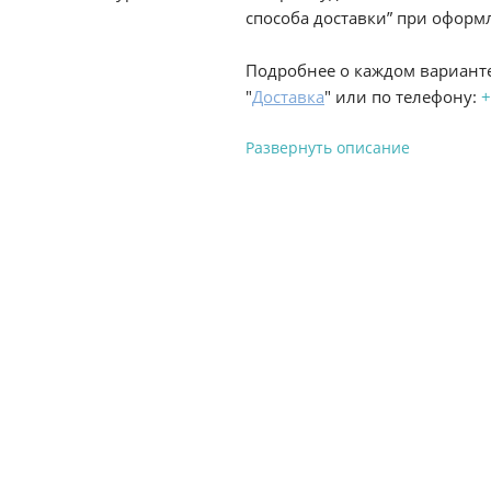
способа доставки” при оформл
Подробнее о каждом варианте
"
Доставка
" или по телефону:
+
Развернуть описание
Вы можете оплатить з
-
Банковской картой на сай
процесс оформления и полу
-
Банковской картой или н
ProffЭлектро по адресу Гел
адресу ул. Новороссийская 
-
Для юридических лиц: пе
оплате заказа на сайте.
Подробнее о способах оплаты 