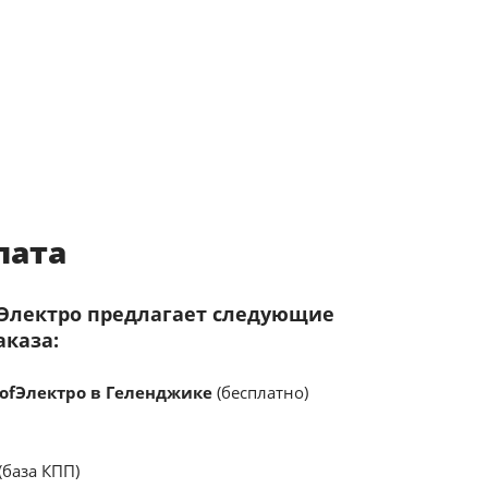
лата
fЭлектро предлагает следующие
аказа:
ofЭлектро в Геленджике
(бесплатно)
(база КПП)