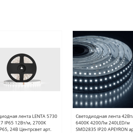
диодная лента LENTA 5730
Светодиодная лента 42Вт
7 IP65 12Вт/м, 2700К
6400К 4200Лм 240LED/м
IP65, 24В Центрсвет арт.
SMD2835 IP20 APEYRON ар