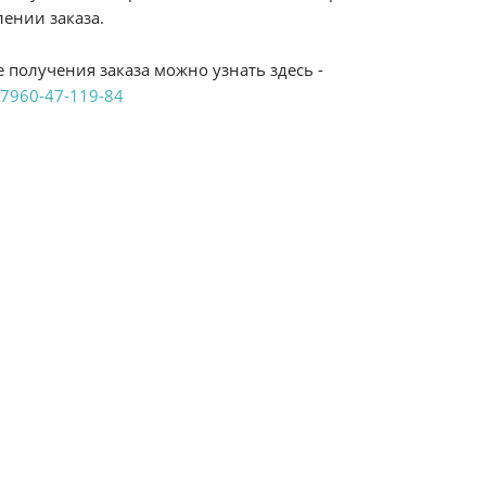
ении заказа.
 получения заказа можно узнать здесь -
7960-47-119-84
аказ удобным Вам способом:
те ProffЭлектро. Данный вид оплаты ускоряет
чения товара.
аличными при получении в магазинах
енджикский проспект, 6/2 (база КПП)или по
161И.
реводом на расчетный счет при онлайн
можно узнать здесь - "Оплата"