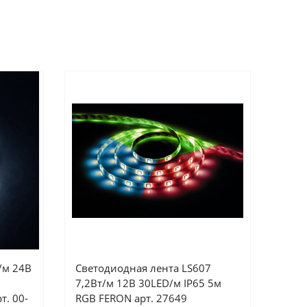
/м 24В
Светодиодная лента LS607
7,2Вт/м 12В 30LED/м IP65 5м
т. 00-
RGB FERON арт. 27649