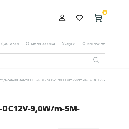
0
Доставка
Отмена заказа
Услуги
О магазине
тодиодная лента ULS-N01-2835-120LED/m-6mm-IP67-DC12V-
-DC12V-9,0W/m-5M-