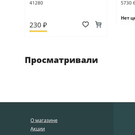
41280
5730 
Нет ц
230 ₽
Просматривали
О магазине
Акции