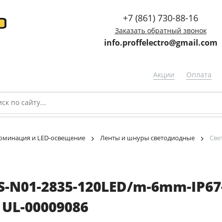
+7 (861) 730-88-16
Заказать обратный звонок
info.proffelectro@gmail.com
Акции
Оплата
минация и LED-освещение
Ленты и шнуры светодиодные
Све
-N01-2835-120LED/m-6mm-IP67
 UL-00009086