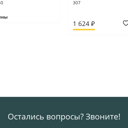
60
307
ены
1 624 ₽
Остались вопросы? Звоните!