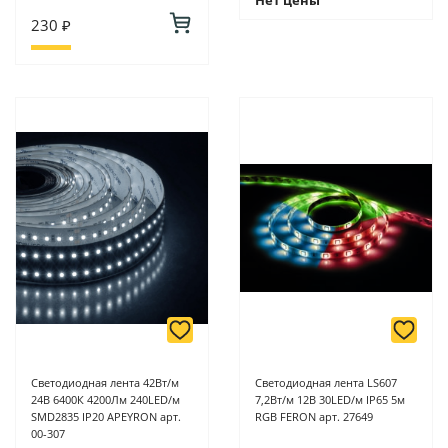
230 ₽
Светодиодная лента 42Вт/м
Светодиодная лента LS607
24В 6400К 4200Лм 240LED/м
7,2Вт/м 12В 30LED/м IP65 5м
SMD2835 IP20 APEYRON арт.
RGB FERON арт. 27649
00-307