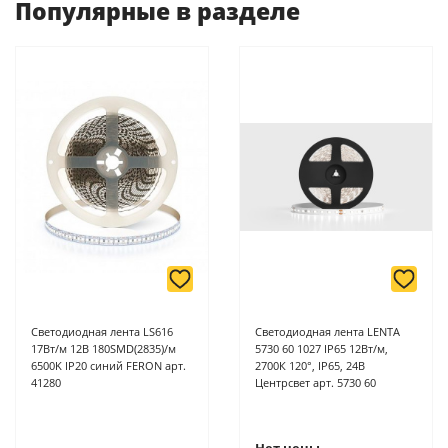
Популярные в разделе
-
Банковской картой или наличными при получении в
магазинах ProffЭлектро по адресу Геленджикский проспект,
6/2 (база КПП)или по адресу ул. Новороссийская 161И.
-
Для юридических лиц: переводом на расчетный счет при
онлайн оплате заказа на сайте.
Подробнее о способах оплаты можно узнать здесь - "Оплата"
Светодиодная лента LS616
Светодиодная лента LENTA
17Вт/м 12В 180SMD(2835)/м
5730 60 1027 IP65 12Вт/м,
6500K IP20 синий FERON арт.
2700К 120°, IP65, 24В
41280
Центрсвет арт. 5730 60
Нет цены