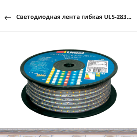
Светодиодная лента гибкая ULS-2835-60LED/m-10mm-IP67-220V-8W/m-50m-W UNIEL арт. UL-00000858