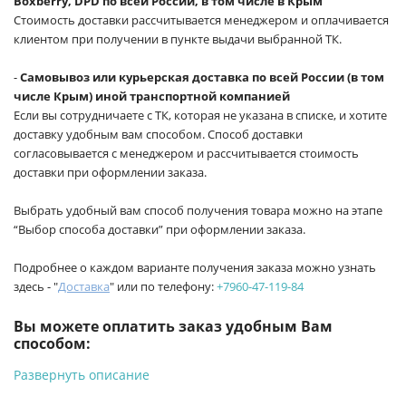
Boxberry, DPD по всей России, в том числе в Крым
Стоимость доставки рассчитывается менеджером и оплачивается
клиентом при получении в пункте выдачи выбранной ТК.
-
Самовывоз или курьерская доставка по всей России (в том
числе Крым) иной транспортной компанией
Если вы сотрудничаете с ТК, которая не указана в списке, и хотите
доставку удобным вам способом. Способ доставки
согласовывается с менеджером и рассчитывается стоимость
доставки при оформлении заказа.
Выбрать удобный вам способ получения товара можно на этапе
“Выбор способа доставки” при оформлении заказа.
Подробнее о каждом варианте получения заказа можно узнать
здесь - "
Доставка
" или по телефону:
+7960-47-119-84
Вы можете оплатить заказ удобным Вам
способом:
Развернуть описание
-
Банковской картой на сайте ProffЭлектро. Данный вид
оплаты ускоряет процесс оформления и получения товара.