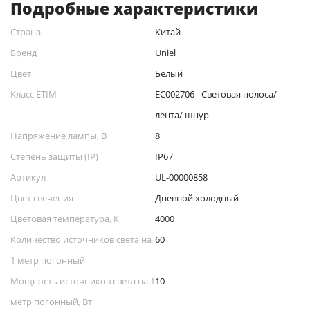
Подробные характеристики
Страна
Китай
Бренд
Uniel
Цвет
Белый
Класс ETIM
EC002706 - Световая полоса/
лента/ шнур
Напряжение лампы, В
8
Степень защиты (IP)
IP67
Артикул
UL-00000858
Цвет свечения
Дневной холодный
Цветовая температура, К
4000
Количество источников света на
60
1 метр погонный
Мощность источников света на 1
10
метр погонный, Вт