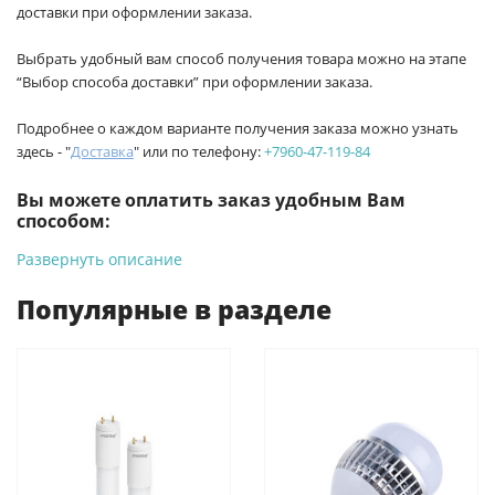
доставки при оформлении заказа.
Выбрать удобный вам способ получения товара можно на этапе
“Выбор способа доставки” при оформлении заказа.
Подробнее о каждом варианте получения заказа можно узнать
здесь - "
Доставка
" или по телефону:
+7960-47-119-84
Вы можете оплатить заказ удобным Вам
способом:
Развернуть описание
-
Банковской картой на сайте ProffЭлектро. Данный вид
оплаты ускоряет процесс оформления и получения товара.
Популярные в разделе
-
Банковской картой или наличными при получении в
магазинах ProffЭлектро по адресу Геленджикский проспект,
6/2 (база КПП)или по адресу ул. Новороссийская 161И.
-
Для юридических лиц: переводом на расчетный счет при
онлайн оплате заказа на сайте.
Подробнее о способах оплаты можно узнать здесь - "Оплата"