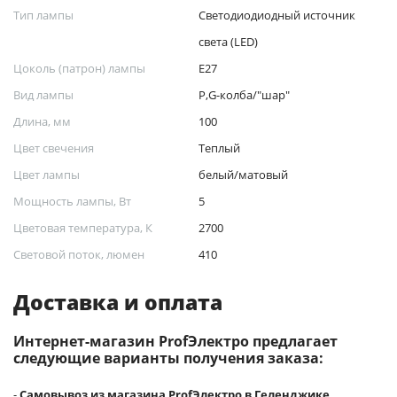
Тип лампы
Светодиодиодный источник
света (LED)
Цоколь (патрон) лампы
Е27
Вид лампы
P,G-колба/"шар"
Длина, мм
100
Цвет свечения
Теплый
Цвет лампы
белый/матовый
Мощность лампы, Вт
5
Цветовая температура, К
2700
Световой поток, люмен
410
Доставка и оплата
Интернет-магазин ProfЭлектро предлагает
следующие варианты получения заказа:
-
Самовывоз из магазина ProfЭлектро в Геленджике