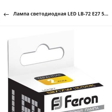
Лампа светодиодная LED LB-72 E27 5W 2700K 230V свеча FERON арт. 25764