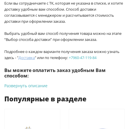
Если вы сотрудничаете с ТК, которая не указана в списке, и хотите
доставку удобным вам способом. Способ доставки
согласовывается с менеджером и рассчитывается стоимость
доставки при оформлении заказа.
Выбрать удобный вам способ получения товара можно на этапе
“Выбор способа доставки” при оформлении заказа.
Подробнее о каждом варианте получения заказа можно узнать
здесь - "
Доставка
" или по телефону:
+7960-47-119-84
Вы можете оплатить заказ удобным Вам
способом:
Развернуть описание
-
Банковской картой на сайте ProffЭлектро. Данный вид
оплаты ускоряет процесс оформления и получения товара.
Популярные в разделе
-
Банковской картой или наличными при получении в
магазинах ProffЭлектро по адресу Геленджикский проспект,
6/2 (база КПП)или по адресу ул. Новороссийская 161И.