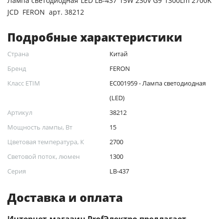
Лампа светодиодная LED LB-437 15W 230V G9 1300Lm 2700K
JCD FERON арт. 38212
Подробные характеристики
Страна
Китай
Бренд
FERON
Класс ETIM
EC001959 - Лампа светодиодная
(LED)
Артикул
38212
Мощность лампы, Вт
15
Цветовая температура, К
2700
Световой поток, люмен
1300
Серия
LB-437
Доставка и оплата
Интернет-магазин ProfЭлектро предлагает