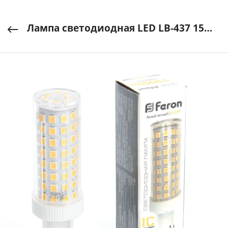
Лампа светодиодная LED LB-437 15W 230V G9 1300Lm 2700K JCD FERON арт. 38212