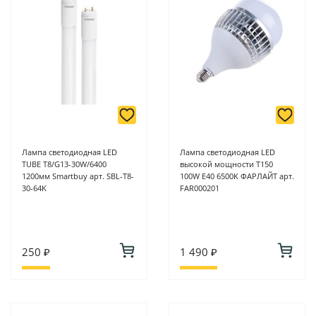
-
Для юридических лиц: переводом на расчетный счет при
онлайн оплате заказа на сайте.
Подробнее о способах оплаты можно узнать здесь - "Оплата"
Лампа светодиодная LED
Лампа светодиодная LED
TUBE T8/G13-30W/6400
высокой мощности Т150
1200мм Smartbuy арт. SBL-T8-
100W E40 6500K ФАРЛАЙТ арт.
30-64K
FAR000201
250 ₽
1 490 ₽