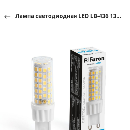
Лампа светодиодная LED LB-436 13W G9 1100Lm 6400K JCD FERON арт. 38154