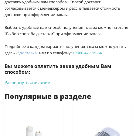
доставку удобным вам способом. Способ доставки
согласовывается с менеджером и рассчитывается стоимость
доставки при оформлении заказа.
Выбрать удобный вам способ получения товара можно на этапе
“Выбор способа доставки” при оформлении заказа.
Подробнее о каждом варианте получения заказа можно узнать
здесь - "
Доставка
" или по телефону:
+7960-47-119-84
Вы можете оплатить заказ удобным Вам
способом:
Развернуть описание
-
Банковской картой на сайте ProffЭлектро. Данный вид
оплаты ускоряет процесс оформления и получения товара.
Популярные в разделе
-
Банковской картой или наличными при получении в
магазинах ProffЭлектро по адресу Геленджикский проспект,
6/2 (база КПП)или по адресу ул. Новороссийская 161И.
-
Для юридических лиц: переводом на расчетный счет при
онлайн оплате заказа на сайте.