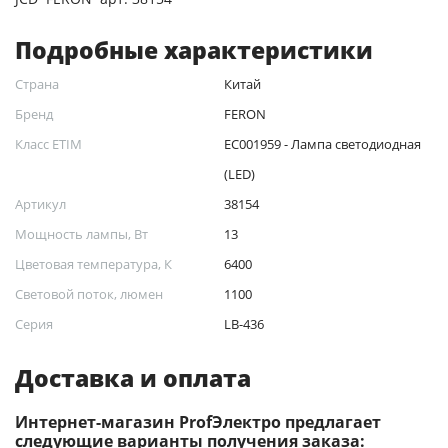
Подробные характеристики
Страна
Китай
Бренд
FERON
Класс ETIM
EC001959 - Лампа светодиодная
(LED)
Артикул
38154
Мощность лампы, Вт
13
Цветовая температура, К
6400
Световой поток, люмен
1100
Серия
LB-436
Доставка и оплата
Интернет-магазин ProfЭлектро предлагает
следующие варианты получения заказа: