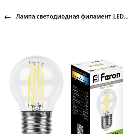
Лампа светодиодная филамент LED шар G45 LB-52 7W E27 760Lm 4000K 230V FERON арт. 25877