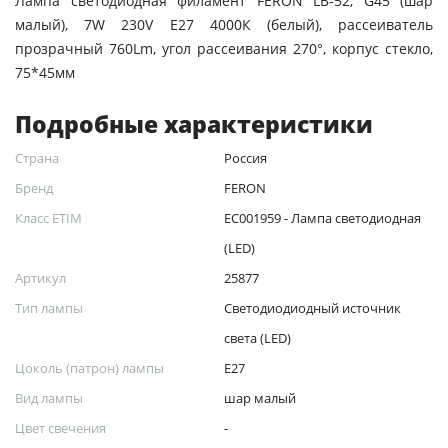
Лампа светодиодная филамент FERON LB-52, G45 (шар
малый), 7W 230V E27 4000К (белый), рассеиватель
прозрачный 760Lm, угол рассеивания 270°, корпус стекло,
75*45мм
Подробные характеристики
Страна
Россия
Бренд
FERON
Класс ETIM
EC001959 - Лампа светодиодная
(LED)
Артикул
25877
Тип лампы
Светодиодиодный источник
света (LED)
Цоколь (патрон) лампы
Е27
Вид лампы
шар малый
Цвет свечения
-