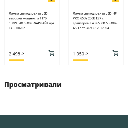
Лампа светодиодная LED
Лампа светодиодная LED-HP-
высокой мощности Т170
PRO 65Вт 230В E27 с
150W E40 6500K ФАРЛАЙТ арт.
адаптером Е40 6500К 5850Лм
FAR000202
ASD арт. 4690612012094
2 498 ₽
1 050 ₽
Просматривали