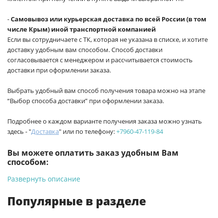
-
Самовывоз или курьерская доставка по всей России (в том
числе Крым) иной транспортной компанией
Если вы сотрудничаете с ТК, которая не указана в списке, и хотите
доставку удобным вам способом. Способ доставки
согласовывается с менеджером и рассчитывается стоимость
доставки при оформлении заказа.
Выбрать удобный вам способ получения товара можно на этапе
“Выбор способа доставки” при оформлении заказа.
Подробнее о каждом варианте получения заказа можно узнать
здесь - "
Доставка
" или по телефону:
+7960-47-119-84
Вы можете оплатить заказ удобным Вам
способом:
Развернуть описание
-
Банковской картой на сайте ProffЭлектро. Данный вид
оплаты ускоряет процесс оформления и получения товара.
Популярные в разделе
-
Банковской картой или наличными при получении в