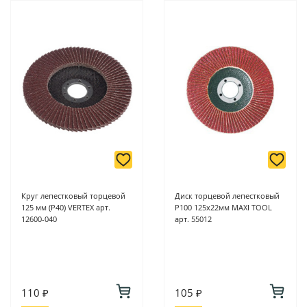
магазинах ProffЭлектро по адресу Геленджикский проспект,
6/2 (база КПП)или по адресу ул. Новороссийская 161И.
-
Для юридических лиц: переводом на расчетный счет при
онлайн оплате заказа на сайте.
Подробнее о способах оплаты можно узнать здесь - "Оплата"
Круг лепестковый торцевой
Диск торцевой лепестковый
125 мм (Р40) VERTEX арт.
P100 125х22мм MAXI TOOL
12600-040
арт. 55012
110 ₽
105 ₽