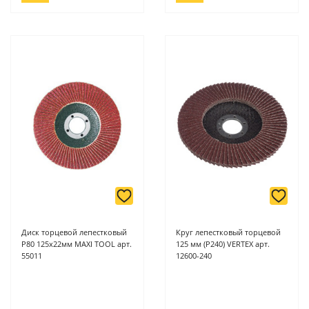
Диск торцевой лепестковый
Круг лепестковый торцевой
P80 125х22мм MAXI TOOL арт.
125 мм (Р240) VERTEX арт.
55011
12600-240