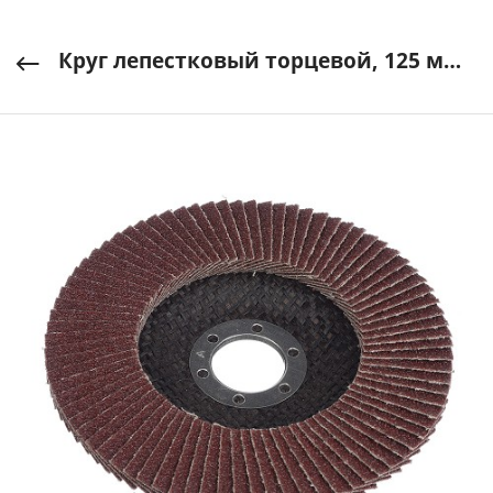
Круг лепестковый торцевой, 125 мм (Р36) VERTEX арт. 12600-036