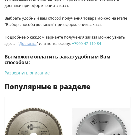
доставки при оформлении заказа.
Выбрать удобный вам способ получения товара можно на этапе
“Выбор способа доставки” при оформлении заказа.
Подробнее о каждом варианте получения заказа можно узнать
здесь - "
Доставка
" или по телефону:
+7960-47-119-84
Вы можете оплатить заказ удобным Вам
способом:
Развернуть описание
-
Банковской картой на сайте ProffЭлектро. Данный вид
оплаты ускоряет процесс оформления и получения товара.
Популярные в разделе
-
Банковской картой или наличными при получении в
магазинах ProffЭлектро по адресу Геленджикский проспект,
6/2 (база КПП)или по адресу ул. Новороссийская 161И.
-
Для юридических лиц: переводом на расчетный счет при
онлайн оплате заказа на сайте.
Подробнее о способах оплаты можно узнать здесь - "Оплата"