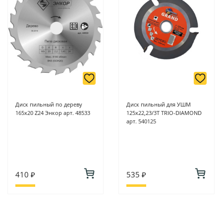
Диск пильный по дереву
Диск пильный для УШМ
165х20 Z24 Энкор арт. 48533
125х22,23/3Т TRIO-DIAMOND
арт. 540125
410 ₽
535 ₽