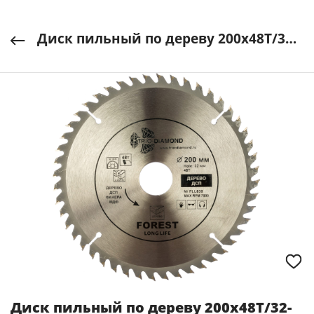
Диск пильный по дереву 200х48Т/32-30мм TRIO-DIAMOND арт. FLL830
Диск пильный по дереву 200х48Т/32-