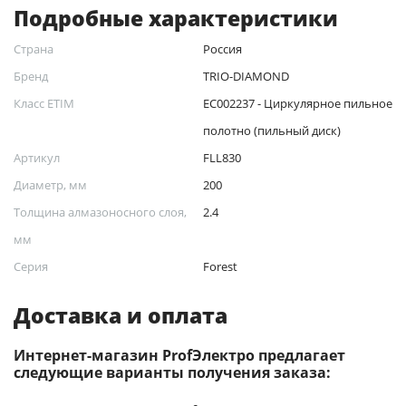
Подробные характеристики
Страна
Россия
Бренд
TRIO-DIAMOND
Класс ETIM
EC002237 - Циркулярное пильное
полотно (пильный диск)
Артикул
FLL830
Диаметр, мм
200
Толщина алмазоносного слоя,
2.4
мм
Серия
Forest
Доставка и оплата
Интернет-магазин ProfЭлектро предлагает
следующие варианты получения заказа: