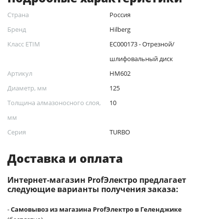
Страна
Россия
Бренд
Hilberg
Класс ETIM
EC000173 - Отрезной/
шлифовальный диск
Артикул
HM602
Диаметр, мм
125
Толщина алмазоносного слоя,
10
мм
Серия
TURBO
Доставка и оплата
Интернет-магазин ProfЭлектро предлагает
следующие варианты получения заказа:
-
Самовывоз из магазина ProfЭлектро в Геленджике