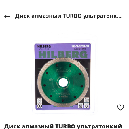
Диск алмазный TURBO ультратонкий s-тип 125х22 мм HILBERG арт. HM602
Диск алмазный TURBO ультратонкий