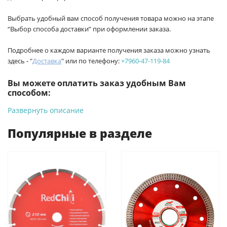
Выбрать удобный вам способ получения товара можно на этапе
“Выбор способа доставки” при оформлении заказа.
Подробнее о каждом варианте получения заказа можно узнать
здесь - "
Доставка
" или по телефону:
+7960-47-119-84
Вы можете оплатить заказ удобным Вам
способом:
Развернуть описание
-
Банковской картой на сайте ProffЭлектро. Данный вид
оплаты ускоряет процесс оформления и получения товара.
Популярные в разделе
-
Банковской картой или наличными при получении в
магазинах ProffЭлектро по адресу Геленджикский проспект,
6/2 (база КПП)или по адресу ул. Новороссийская 161И.
-
Для юридических лиц: переводом на расчетный счет при
онлайн оплате заказа на сайте.
Подробнее о способах оплаты можно узнать здесь - "Оплата"