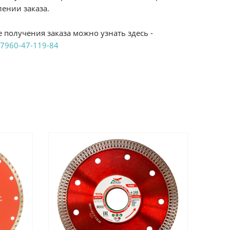
ении заказа.
 получения заказа можно узнать здесь -
7960-47-119-84
аказ удобным Вам способом:
те ProffЭлектро. Данный вид оплаты ускоряет
чения товара.
аличными при получении в магазинах
енджикский проспект, 6/2 (база КПП)или по
161И.
реводом на расчетный счет при онлайн
можно узнать здесь - "Оплата"