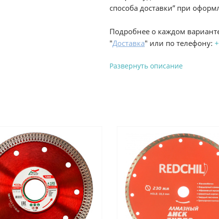
способа доставки” при оформл
Подробнее о каждом варианте
"
Доставка
" или по телефону:
+
Развернуть описание
Вы можете оплатить з
-
Банковской картой на сай
процесс оформления и полу
-
Банковской картой или н
ProffЭлектро по адресу Гел
адресу ул. Новороссийская 
-
Для юридических лиц: пе
оплате заказа на сайте.
Подробнее о способах оплаты 