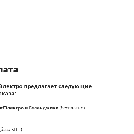
лата
fЭлектро предлагает следующие
аказа:
ofЭлектро в Геленджике
(бесплатно)
(база КПП)