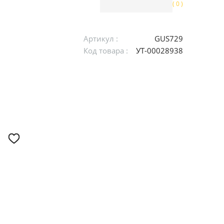
( 0 )
Артикул :
GUS729
Код товара :
УТ-00028938