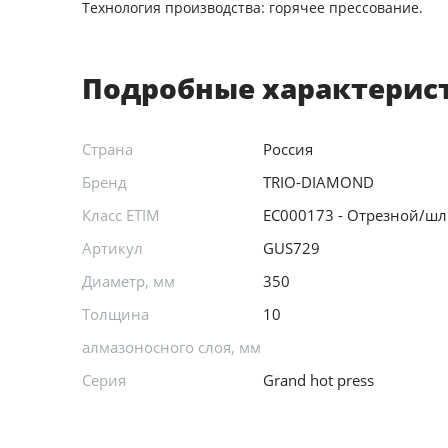
Технология производства: горячее прессование.
Подробные характерис
Страна
Россия
Бренд
TRIO-DIAMOND
Класс ETIM
EC000173 - Отрезной/ш
Артикул
GUS729
Диаметр, мм
350
Толщина
10
алмазоносного слоя, мм
Серия
Grand hot press