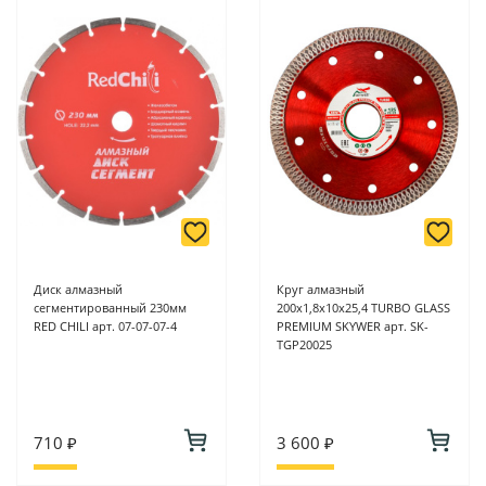
6/2 (база КПП)или по адресу ул. Новороссийская 161И.
-
Для юридических лиц: переводом на расчетный счет при
онлайн оплате заказа на сайте.
Подробнее о способах оплаты можно узнать здесь - "Оплата"
Диск алмазный
Круг алмазный
сегментированный 230мм
200х1,8х10х25,4 TURBO GLASS
RED CHILI арт. 07-07-07-4
PREMIUM SKYWER арт. SK-
TGP20025
710 ₽
3 600 ₽