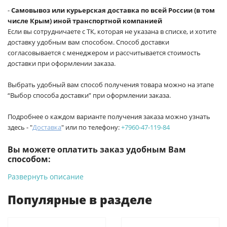
-
Самовывоз или курьерская доставка по всей России (в том
числе Крым) иной транспортной компанией
Если вы сотрудничаете с ТК, которая не указана в списке, и хотите
доставку удобным вам способом. Способ доставки
согласовывается с менеджером и рассчитывается стоимость
доставки при оформлении заказа.
Выбрать удобный вам способ получения товара можно на этапе
“Выбор способа доставки” при оформлении заказа.
Подробнее о каждом варианте получения заказа можно узнать
здесь - "
Доставка
" или по телефону:
+7960-47-119-84
Вы можете оплатить заказ удобным Вам
способом:
Развернуть описание
-
Банковской картой на сайте ProffЭлектро. Данный вид
оплаты ускоряет процесс оформления и получения товара.
Популярные в разделе
-
Банковской картой или наличными при получении в
магазинах ProffЭлектро по адресу Геленджикский проспект,