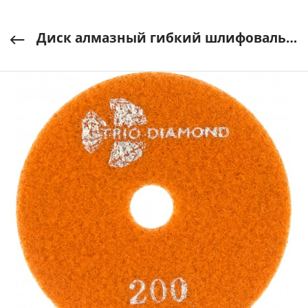
Диск алмазный гибкий шлифовальный "Черепашка" d100 №200, TRIO-DIAMOND арт. 340200