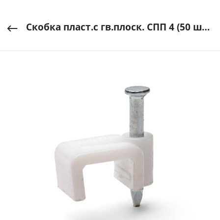
Скобка пласт.с гв.плоск. СПП 4 (50 шт) Fortisflex арт. 49448