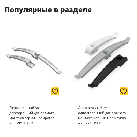
оплаты ускоряет процесс оформления и получения товара.
Популярные в разделе
-
Банковской картой или наличными при получении в
магазинах ProffЭлектро по адресу Геленджикский проспект,
6/2 (база КПП)или по адресу ул. Новороссийская 161И.
-
Для юридических лиц: переводом на расчетный счет при
онлайн оплате заказа на сайте.
Подробнее о способах оплаты можно узнать здесь - "Оплата"
Держатель кабеля
Держатель кабеля
двусторонний для прямого
односторонний для прямого
монтажа серый Промрукав
монтажа черный Промрукав
арт. PR13.0382
арт. PR13.0381