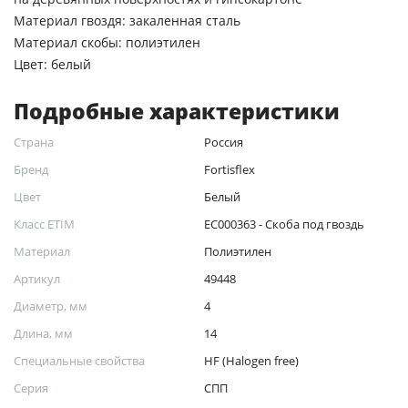
Материал гвоздя: закаленная сталь
Материал скобы: полиэтилен
Цвет: белый
Подробные характеристики
Страна
Россия
Бренд
Fortisflex
Цвет
Белый
Класс ETIM
EC000363 - Скоба под гвоздь
Материал
Полиэтилен
Артикул
49448
Диаметр, мм
4
Длина, мм
14
Специальные свойства
HF (Halogen free)
Серия
СПП